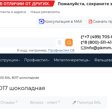
такты и адреса
Наши реквизиты
Консультация в MAX
Скачать п
+7 (499) 705
8 (800)-511-41
info@pkmm.
Я ищу, например,
Профнастил С8
нструкции
Профнастил
Металлочерепица
Фальцева
000 RAL 8017 шоколадная
017 шоколадная
0
0
Отзывы
Вопрос - ответ
Палитра RAL