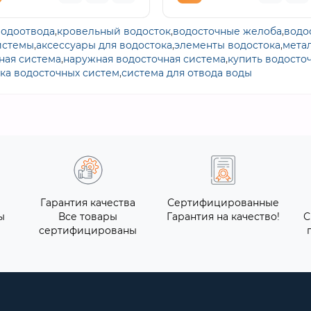
водоотвода
,
кровельный водосток
,
водосточные желоба
,
водо
истемы
,
аксессуары для водостока
,
элементы водостока
,
мета
ная система
,
наружная водосточная система
,
купить водосто
ка водосточных систем
,
система для отвода воды
Гарантия качества
Сертифицированные
ы
Все товары
Гарантия на качество!
С
сертифицированы