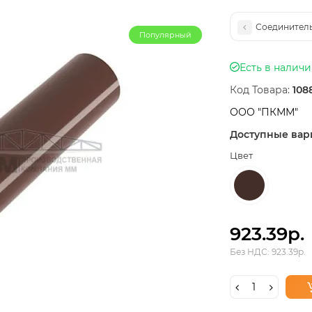
Соединитель
Популярный
Есть в налич
Код Товара:
108
ООО "ПКММ"
Доступные вар
Цвет
923.39р.
Без НДС: 923.39р.