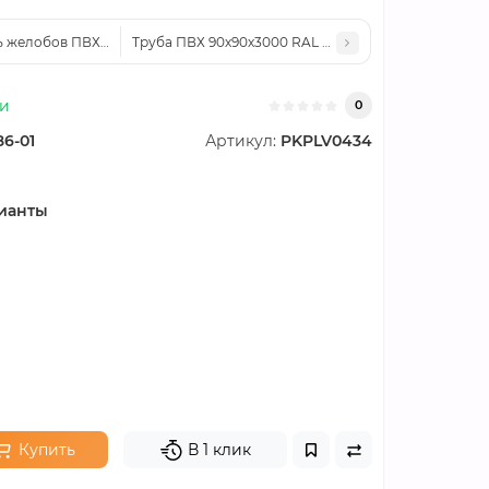
 желобов ПВХ 120х60 RAL 6005 зелёный
Труба ПВХ 90х90х3000 RAL 9003 белая
ии
0
86-01
Артикул:
PKPLV0434
ианты
Купить
В 1 клик