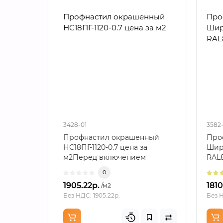
Профнастил окрашенный
Про
НС18ПГ-1120-0.7 цена за м2
Шир
RAL
3428-01
3582-
Профнастил окрашенный
Про
НС18ПГ-1120-0.7 цена за
Шир
м2Перед включением
RAL
позиции в заказ важно
мар
0
разобрат..
0...
1905.22р.
1810
/м2
Без НДС: 1905.22р.
Без Н