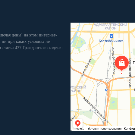
лючая цены) на этом интернет-
 ни при каких условиях не
 статьи 437 Гражданского кодекса
.