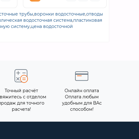
сточные трубы
,
воронки водосточные
,
отводы
ллическая водосточная система
,
пластиковая
чную систему
,
цена водосточной
Точный расчёт
Онлайн оплата
вяжитесь с отделом
Оплата любым
продаж для точного
удобным для ВАс
расчета!
способом!