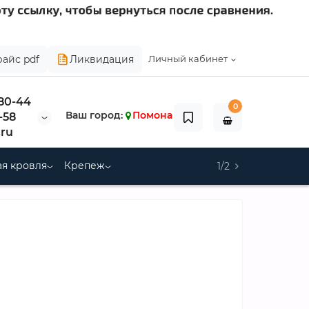
райс pdf
Ликвидация
Личный кабинет
-80-44
0
Ваш город:
Помона
-58
ru
я кровля
Крепеж
1/2