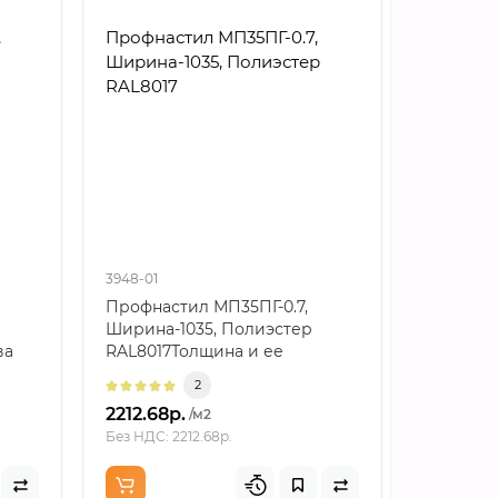
,
Профнастил МП35ПГ-0.7,
Профнас
Ширина-1035, Полиэстер
Ширина-
RAL8017
RAL8017
3948-01
4127-01
Профнастил МП35ПГ-0.7,
Профнас
Ширина-1035, Полиэстер
Ширина-
ва
RAL8017Толщина и ее
RAL8017
..
значениеСтальная основа 0.7 ..
соседни
2
для..
2212.68р.
2451.33р
/м2
Без НДС: 2212.68р.
Без НДС: 2