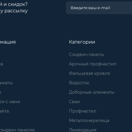
й и скидок?
у рассылку
мация
Категории
Сэндвич панель
ка
Арочный профнастил
Фальцевая кровля
икаты
Водосток
я
Доборные элементы
ся с нами
Сваи
айта
Профнастил
Металлочерепица
сэндвич панелях
Ликвидация