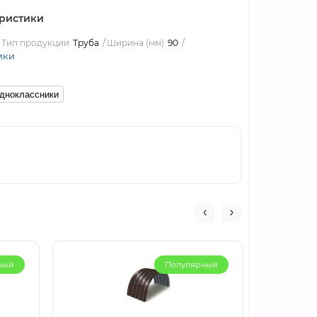
ристики
Тип продукции
Труба
Ширина (мм)
90
ики
дноклассники
ный
Популярный