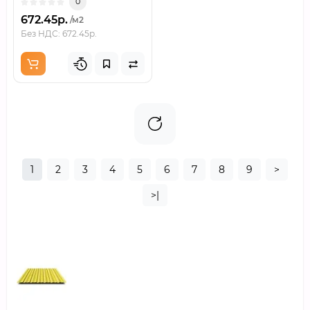
0
672.45р.
/м2
Без НДС: 672.45р.
1
2
3
4
5
6
7
8
9
>
>|