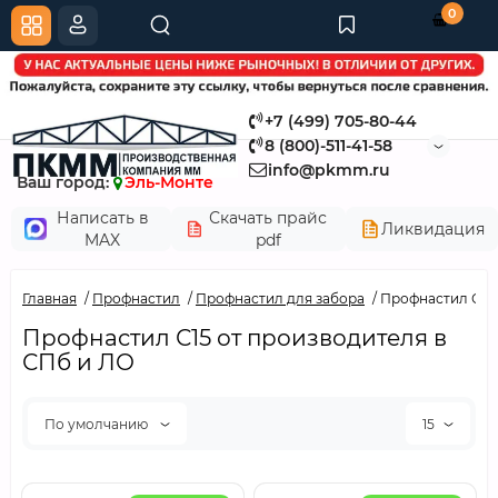
0
+7 (499) 705-80-44
8 (800)-511-41-58
info@pkmm.ru
Ваш город:
Эль-Монте
Написать в
Скачать прайс
Ликвидация
MAX
pdf
Главная
Профнастил
Профнастил для забора
Профнастил С15
Профнастил С15 от производителя в
СПб и ЛО
По умолчанию
15