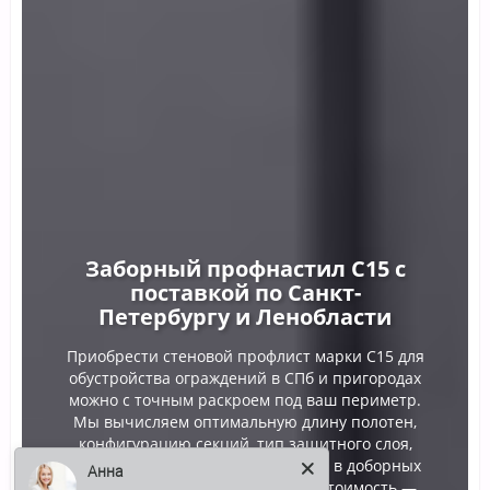
Заборный профнастил С15 с
поставкой по Санкт-
Петербургу и Ленобласти
Приобрести стеновой профлист марки С15 для
обустройства ограждений в СПб и пригородах
можно с точным раскроем под ваш периметр.
Мы вычисляем оптимальную длину полотен,
конфигурацию секций, тип защитного слоя,
палитру RAL, а также потребность в доборных
Анна
деталях и логистике. Стартовая стоимость —