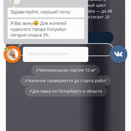
от 548.45 р/м², производственный цикл
занимает 48 часов, транспортировка — до 48
часов, официальная гарантия достигает 20
лет.
Я Вас вижу
Для жителей
чудесного города Колумбус
сегодня скидка 5%
Получить расчет
Узнать больше
Введите сообщение
✓
Минимальная партия 10 м²
✓
Наличие проверяется до старта работ
✓
Доставка по Петербургу и области