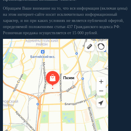
Обращаем Ваше внимание на то, что вся информация (включая цены)
на этом интернет-сайте носит исключительно информационный
характер, и ни при каких условиях не является публичной офертой,
определяемой положениями статьи 437 Гражданского кодекса РФ.
Розничная продажа осуществляется от 15 000 рублей.