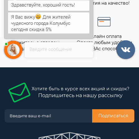
Все товары
Гарантия на качество!
сертифицированы
Я Вас вижу
Для жителей
чудесного города Колумбус
сегодня скидка 5%
Анна
печатает...
Точный расчёт
Онлайн оплата
Свяжитесь с отделом
Оплата любым удобным
Введите сообщение
продаж для точного
для ВАс способом!
расчета!
Хотите быть в курсе всех акций и скидок?
Подпишитесь на нашу рассылку
Подписаться