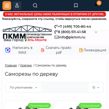
0
+7 (499) 705-80-44
8 (800)-511-41-58
info@pkmm.ru
Ваш город:
Эль-Монте
Написать в
Скачать прайс
Ликвидация
MAX
pdf
Главная
Крепеж
Саморезы по дереву
Саморезы по дереву
По умолчанию
15
Популярный
Популярный