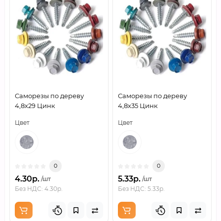
Саморезы по дереву
Саморезы по дереву
4,8х29 Цинк
4,8х35 Цинк
Цвет
Цвет
0
0
4.30р.
5.33р.
/шт
/шт
Без НДС: 4.30р.
Без НДС: 5.33р.