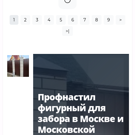
1
2
3
4
5
6
7
8
9
>
>|
Профнастил
фигурный для
забора в Москве и
Московской