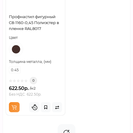
Профнастил фигурный
C8-1160-0,45 Полиэстер в
пленке RAL8017
Цвет
Толщина металла, (мм)
0.45
0
622.50р.
/м2
Без НДС: 622.50р.