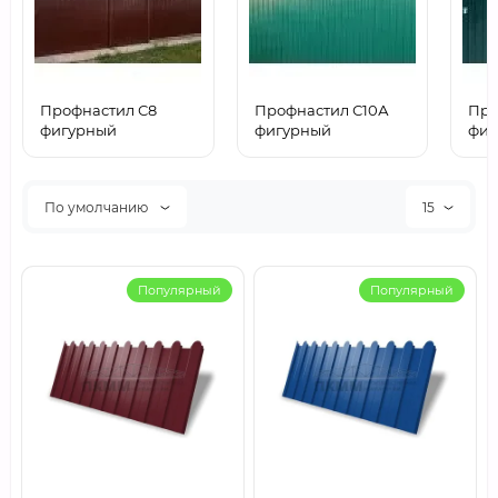
Профнастил С8
Профнастил С10А
Про
фигурный
фигурный
фиг
По умолчанию
15
Популярный
Популярный