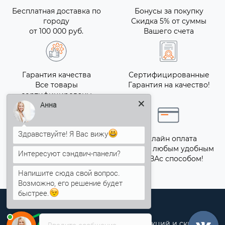
Бесплатная доставка по
Бонусы за покупку
городу
Скидка 5% от суммы
от 100 000 руб.
Вашего счета
Гарантия качества
Сертифицированные
Все товары
Гарантия на качество!
сертифицированы
Анна
Здравствуйте! Я Вас вижу
Точный расчёт
Онлайн оплата
Свяжитесь с отделом
Оплата любым удобным
Интересуют сэндвич-панели?
продаж для точного
для ВАс способом!
расчета!
Напишите сюда свой вопрос.
Возможно, его решение будет
быстрее.
Хотите быть в курсе всех акций и скидок?
Введите сообщение