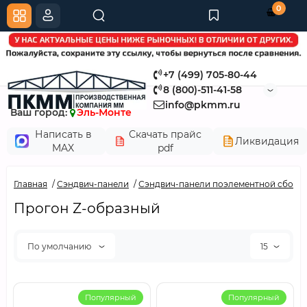
0
+7 (499) 705-80-44
8 (800)-511-41-58
info@pkmm.ru
Ваш город:
Эль-Монте
Написать в
Скачать прайс
Ликвидация
MAX
pdf
Главная
Сэндвич-панели
Сэндвич-панели поэлементной сборк
Прогон Z-образный
По умолчанию
15
Популярный
Популярный