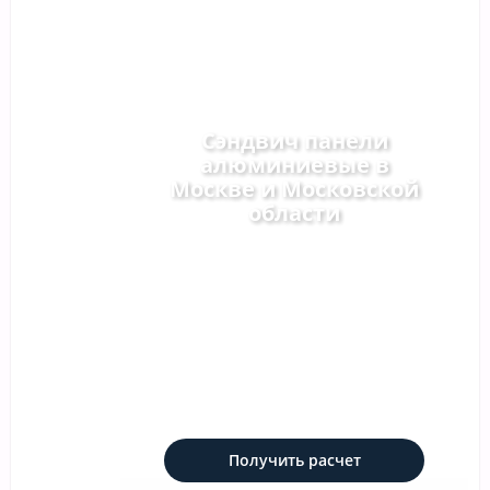
Сэндвич панели
алюминиевые в
Москве и Московской
области
Легкие трехслойные панели для
фасадов, перегородок,
павильонов, автомоек и
технических помещений. Цена от
3097.28 р./м², изготовление 1-3
дня, доставка по Москве и М.О 2-
5 дня, гарантия 15 лет,
минимальный заказ 50 м².
Получить расчет