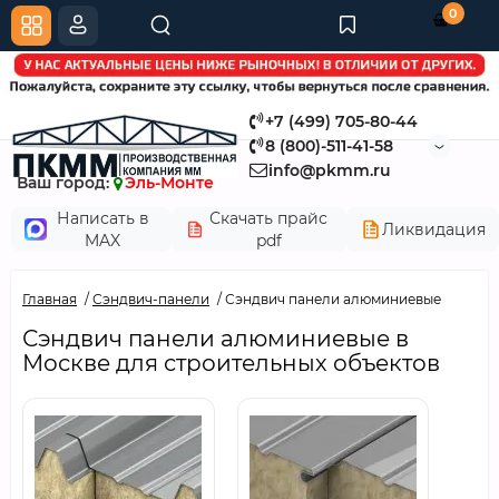
0
+7 (499) 705-80-44
8 (800)-511-41-58
info@pkmm.ru
Ваш город:
Эль-Монте
Написать в
Скачать прайс
Ликвидация
MAX
pdf
Главная
Сэндвич-панели
Сэндвич панели алюминиевые
Сэндвич панели алюминиевые в
Москве для строительных объектов