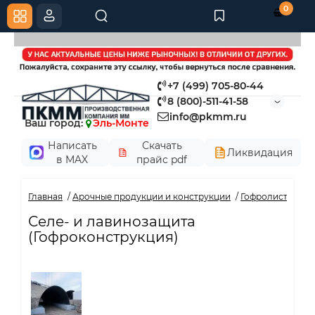
0
+7 (499) 705-80-44
8 (800)-511-41-58
info@pkmm.ru
Ваш город:
Эль-Монте
Написать
Скачать
Ликвидация
в MAX
прайс pdf
Главная
Арочные продукции и конструкции
Гофролист
Сел
Селе- и лавинозащита
(Гофроконструкция)