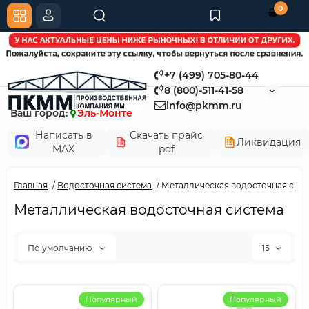
0
+7 (499) 705-80-44
8 (800)-511-41-58
info@pkmm.ru
Ваш город:
Эль-Монте
Написать в
Скачать прайс
Ликвидация
MAX
pdf
Главная
Водосточная система
Металлическая водосточная сис
Металлическая водосточная система
По умолчанию
15
Популярный
Популярный