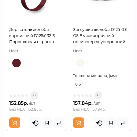
Держатель желоба
Заглушка желоба D125-0.6
карнизный D125х132-3
GS Высокопрочный
Порошковая окраска
полиэстер двусторонний
RAL3005
RAL9010
Цвет
Цвет
Толщина металла, (мм)
0.6
0
0
152.85р.
157.84р.
/шт
/шт
Без НДС: 152.85р.
Без НДС: 157.84р.