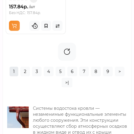
157.84р.
/шт
Без НДС: 157.84р.
1
2
3
4
5
6
7
8
9
>
>|
Системы водостока кровли —
незаменимые функциональные элементы
любого сооружения. Эти конструкции
осуществляют сбор атмосферных осадков
в жидком виде и отвод их с крыши