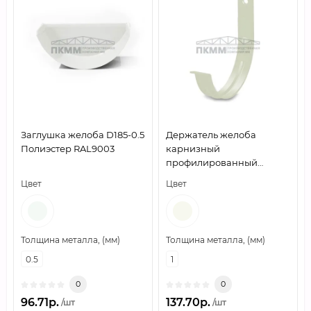
Заглушка желоба D185-0.5
Держатель желоба
Полиэстер RAL9003
карнизный
профилированный
D125х145-1.0 GS
Цвет
Цвет
Высокопрочный
полиэстер RAL9010
Толщина металла, (мм)
Толщина металла, (мм)
0.5
1
0
0
96.71р.
137.70р.
/шт
/шт