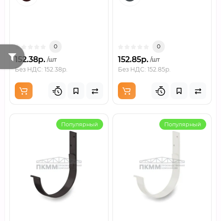
0
0
152.38р.
152.85р.
/шт
/шт
Без НДС: 152.38р.
Без НДС: 152.85р.
Популярный
Популярный