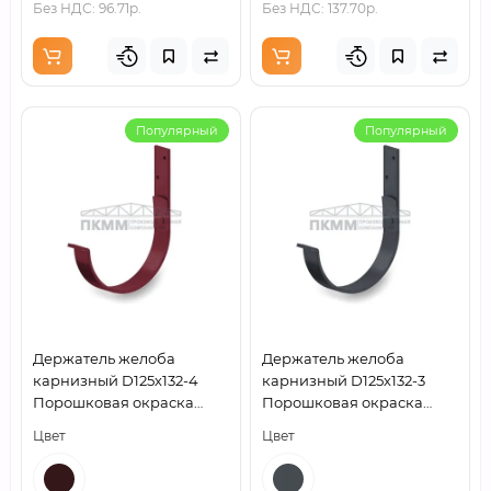
Без НДС: 96.71р.
Без НДС: 137.70р.
Популярный
Популярный
Держатель желоба
Держатель желоба
карнизный D125х132-4
карнизный D125х132-3
Порошковая окраска
Порошковая окраска
P363
RAL7024
Цвет
Цвет