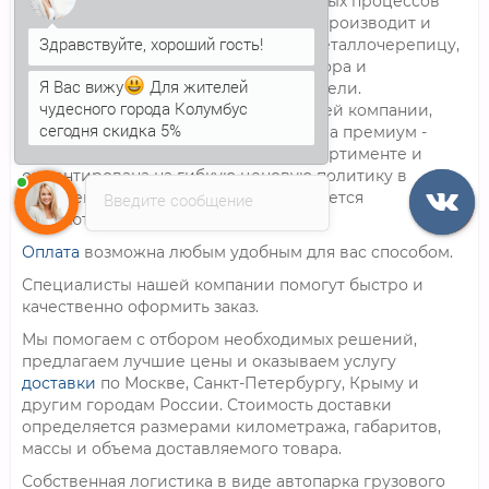
качественное оснащение строительных процессов
различным расходным материалом, производит и
реализует на строительном рынке металлочерепицу,
Я Вас вижу
Для жителей
сэндвич-панели, профнастил для забора и
чудесного города Колумбус
кровельный, евроштакетник, сип-панели.
сегодня скидка 5%
Сертифицированная продукция нашей компании,
отвечающая всем стандартам качества премиум -
Анна
печатает...
класса представлена в широком ассортименте и
ориентирована на гибкую ценовую политику в
отношении своего потребителя, является
Введите сообщение
абсолютным гарантом качества.
Оплата
возможна любым удобным для вас способом.
Специалисты нашей компании помогут быстро и
качественно оформить заказ.
Мы помогаем с отбором необходимых решений,
предлагаем лучшие цены и оказываем услугу
доставки
по Москве, Санкт-Петербургу, Крыму и
другим городам России. Стоимость доставки
определяется размерами километража, габаритов,
массы и объема доставляемого товара.
Собственная логистика в виде автопарка грузового