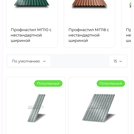
Профнастил МП10 с
Профнастил МП18 с
Про
нестандартной
нестандартной
нес
шириной
шириной
ши
По умолчанию
15
Популярный
Популярный