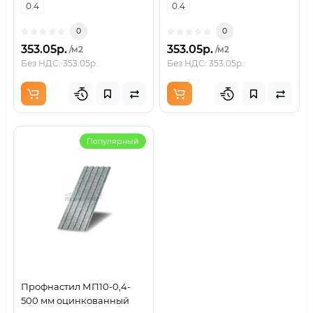
0.4
0.4
0
0
353.05р.
353.05р.
/м2
/м2
Без НДС: 353.05р.
Без НДС: 353.05р.
Популярный
Профнастил МП10-0,4-
500 мм оцинкованный