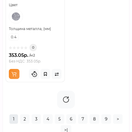
Цвет
Толщина металла, (мм)
0.4
0
353.05р.
/м2
Без НДС: 353.05р.
1
2
3
4
5
6
7
8
9
>
>|