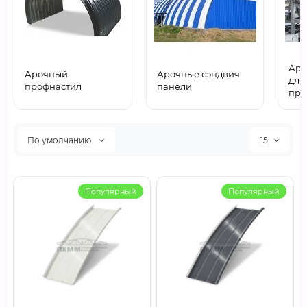
Аро
Арочный
Арочные сэндвич
для
профнастил
панели
про
По умолчанию
15
Популярный
Популярный