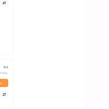
/м2
8.64р.
ь