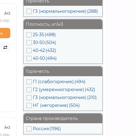
Горючесть
Г3 (нормальногорючие)
(288)
/м2
6.46р.
Плотность, кг/м3
ь
25-35
(498)
30-50
(504)
40-42
(432)
40-50
(494)
Горючесть
Г1 (слабогорючие)
(494)
Г2 (умеренногорючие)
(432)
Г3 (нормальногорючие)
(210)
НГ (негорючие)
(504)
Страна производитель
/м2
Россия
(1196)
6.46р.