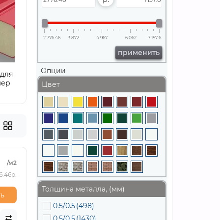
2 776.46
3 872
4 967
6 062
7 157.6
применить
Опции
 для
мер
Цвет
нурата
/м2
6.46р.
Толщина металла, (мм)
ь
0.5/0.5
(498)
0.5/0.5
(1430)