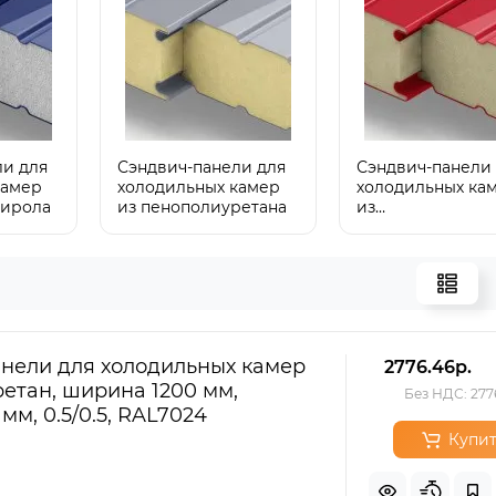
ли для
Сэндвич-панели для
Сэндвич-панели
камер
холодильных камер
холодильных ка
тирола
из пенополиуретана
из
пенополиизоциа
нели для холодильных камер
2776.46р.
етан, ширина 1200 мм,
Без НДС: 277
мм, 0.5/0.5, RAL7024
Купит