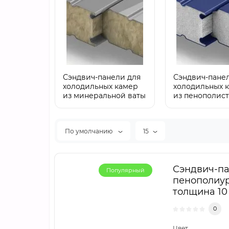
Сэндвич-панели для
Сэндвич-пане
холодильных камер
холодильных 
из минеральной ваты
из пенополис
По умолчанию
15
Сэндвич-па
Популярный
пенополиур
толщина 10 
0
Цвет