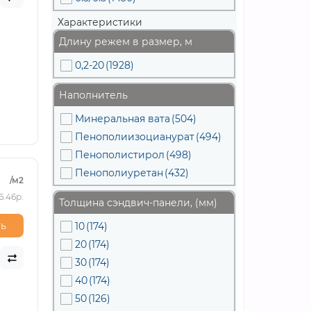
Характеристики
Длину режем в размер, м
0,2-20
(1928)
Наполнитель
Минеральная вата
(504)
Пенополиизоцианурат
(494)
Пенополистирол
(498)
Пенополиуретан
(432)
/м2
6.46р.
Толщина сэндвич-панели, (мм)
ь
10
(174)
20
(174)
30
(174)
40
(174)
50
(126)