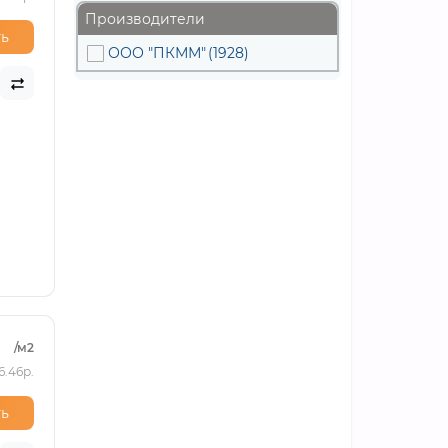
Производители
ь
ООО "ПКММ"
(1928)
/м2
6.46р.
ь