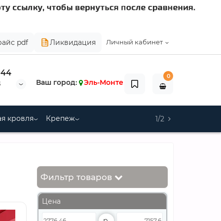
райс pdf
Ликвидация
Личный кабинет
-44
0
Ваш город:
Эль-Монте
8
я кровля
Крепеж
1/2
Фильтр товаров
Цена
р.