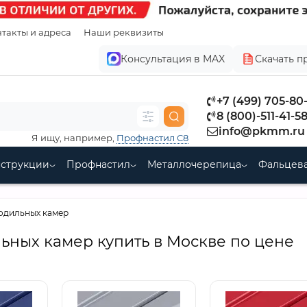
такты и адреса
Наши реквизиты
Консультация в MAX
Скачать п
+7 (499) 705-80
8 (800)-511-41-5
info@pkmm.ru
Я ищу, например,
Профнастил С8
нструкции
Профнастил
Металлочерепица
Фальцева
одильных камер
ьных камер купить в Москве по цене