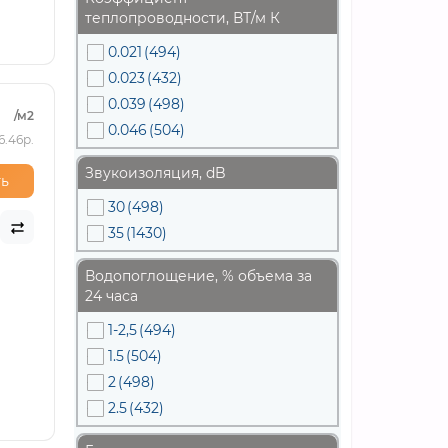
теплопроводности, ВТ/м К
0.021
(494)
0.023
(432)
0.039
(498)
/м2
0.046
(504)
6.46р.
Звукоизоляция, dB
ь
30
(498)
35
(1430)
Водопоглощение, % объема за
24 часа
1-2,5
(494)
1.5
(504)
2
(498)
2.5
(432)