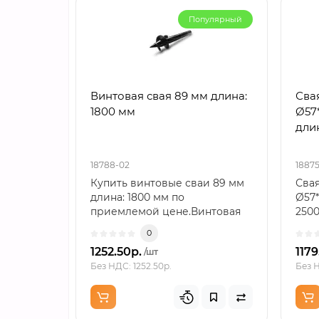
Популярный
Винтовая свая 89 мм длина:
Сва
1800 мм
Ø57*
дли
18788-02
1887
Купить винтовые сваи 89 мм
Сва
длина: 1800 мм по
Ø57*
приемлемой цене.Винтовая
250
свая — свая, состоящая из..
ком
0
/ 6..
1252.50р.
1179
/шт
Без НДС: 1252.50р.
Без Н