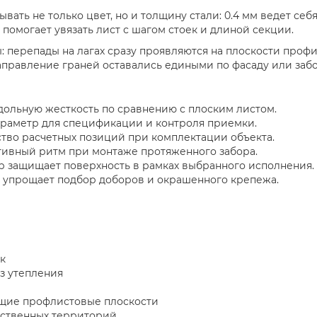
ать не только цвет, но и толщину стали: 0.4 мм ведет себя
помогает увязать лист с шагом стоек и длиной секции.
: перепады на лагах сразу проявляются на плоскости профи
направление граней оставались едиными по фасаду или забо
льную жесткость по сравнению с плоским листом.
араметр для спецификации и контроля приемки.
тво расчетных позиций при комплектации объекта.
ативный ритм при монтаже протяженного забора.
 защищает поверхность в рамках выбранного исполнения.
) упрощает подбор доборов и окрашенного крепежа.
к
з утепления
щие профлистовые плоскости
дственных территорий