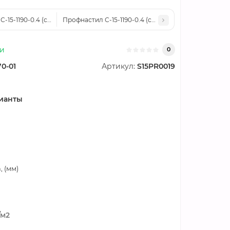
-15-1190-0.4 (с гранью) Полиэстер RAL 5002
Профнастил С-15-1190-0.4 (с гранью) Полиэстер RAL
ии
0
70-01
Артикул:
S15PR0019
ианты
 (мм)
/м2