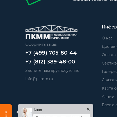
Инфор
О нас
Оформить заказ
Достав
+7 (499) 705-80-44
Оплата
+7 (812) 389-48-00
Сертиф
Звоните нам круглосуточно
Галере
info@pkmm.ru
Связать
Карта с
Акции
Блог о 
Анна