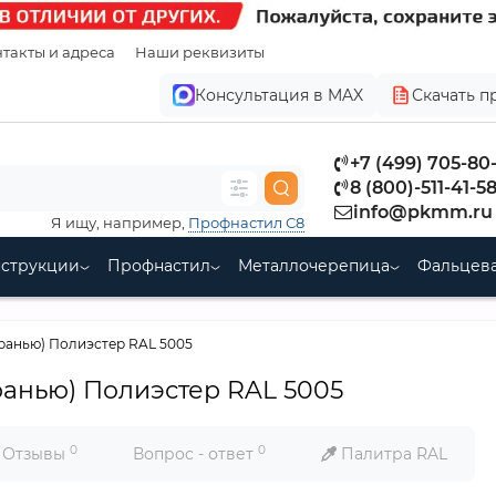
такты и адреса
Наши реквизиты
Консультация в MAX
Скачать п
+7 (499) 705-80
8 (800)-511-41-5
info@pkmm.ru
Я ищу, например,
Профнастил С8
нструкции
Профнастил
Металлочерепица
Фальцева
 гранью) Полиэстер RAL 5005
гранью) Полиэстер RAL 5005
0
0
Отзывы
Вопрос - ответ
Палитра RAL