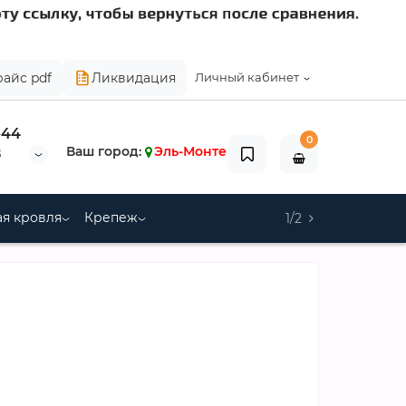
райс pdf
Ликвидация
Личный кабинет
-44
0
Ваш город:
Эль-Монте
8
я кровля
Крепеж
1/2