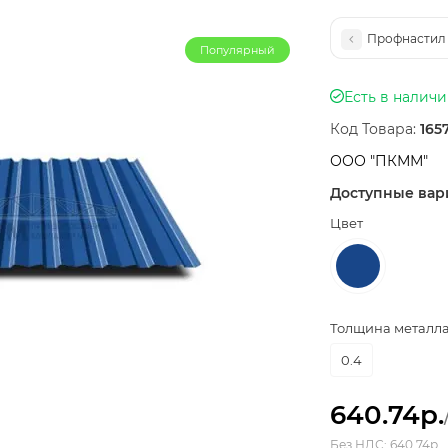
Профнастил С
Популярный
Есть в налич
Код Товара:
165
ООО "ПКММ"
Доступные вар
Цвет
Толщина металла,
0.4
640.74р.
Без НДС: 640.74р.