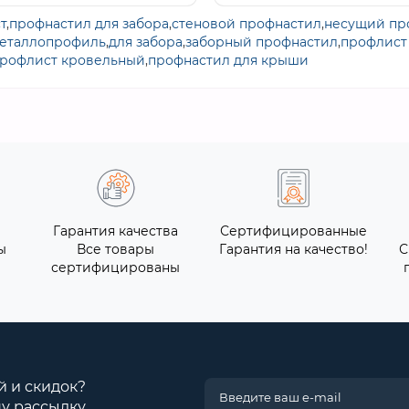
т
,
профнастил для забора
,
стеновой профнастил
,
несущий пр
еталлопрофиль
,
для забора
,
заборный профнастил
,
профлист 
рофлист кровельный
,
профнастил для крыши
Гарантия качества
Сертифицированные
ы
Все товары
Гарантия на качество!
С
сертифицированы
й и скидок?
у рассылку