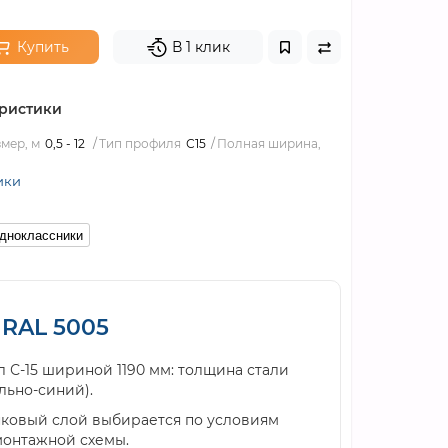
Купить
В 1 клик
ристики
мер, м
0,5 - 12
Тип профиля
С15
Полная ширина,
ики
дноклассники
 RAL 5005
л С-15 шириной 1190 мм: толщина стали
льно-синий).
нковый слой выбирается по условиям
монтажной схемы.