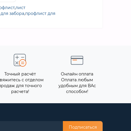
офлист
,
лист
для забора
,
профлист для
Точный расчёт
Онлайн оплата
вяжитесь с отделом
Оплата любым
продаж для точного
удобным для ВАс
расчета!
способом!
Подписаться