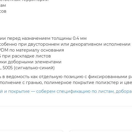
рам
сов
ции перед назначением толщины 0.4 мм
 особенно при двустороннем или декоративном исполнении
PDM по материалу основания
5 при раскладке листов
омки доборными элементами
L 5005 (сигнально-синий)
ть в ведомость как отдельную позицию с фиксированными 
 исполнение с гранью, полимерное покрытие полиэстер и цве
ий и покрытие — соберем спецификацию по листам, добора