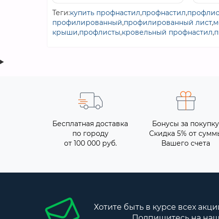
Теги:
купить профнастил
,
профнастил
,
профлис
профилированный
,
профилированный лист
,
м
крыши
,
профлисты
,
кровельный профнастил
,
п
Бесплатная доставка
Бонусы за покупку
по городу
Скидка 5% от сумм
от 100 000 руб.
Вашего счета
Хотите быть в курсе всех акци
Подпишитесь на наш