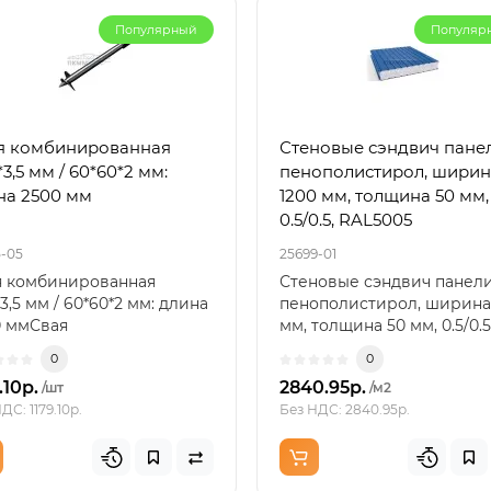
Популярный
Популяр
я комбинированная
Стеновые сэндвич пане
3,5 мм / 60*60*2 мм:
пенополистирол, ширин
на 2500 мм
1200 мм, толщина 50 мм,
0.5/0.5, RAL5005
5-05
25699-01
я комбинированная
Стеновые сэндвич панел
3,5 мм / 60*60*2 мм: длина
пенополистирол, ширина
0 ммСвая
мм, толщина 50 мм, 0.5/0.5
бинированная Ø57×3,5 мм
RAL5005Стеновы..
0
0
.10р.
2840.95р.
/шт
/м2
ДС: 1179.10р.
Без НДС: 2840.95р.