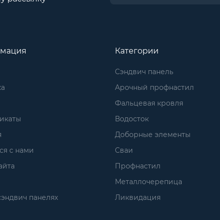
мация
Категории
Сэндвич панель
ка
Арочный профнастил
Фальцевая кровля
икаты
Водосток
я
Доборные элементы
ся с нами
Сваи
айта
Профнастил
Металлочерепица
сэндвич панелях
Ликвидация