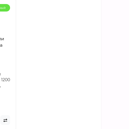
ный
ли
а
и
 1200
,