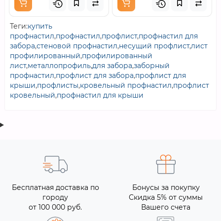
Теги:
купить
профнастил
,
профнастил
,
профлист
,
профнастил для
забора
,
стеновой профнастил
,
несущий профлист
,
лист
профилированный
,
профилированный
лист
,
металлопрофиль
,
для забора
,
заборный
профнастил
,
профлист для забора
,
профлист для
крыши
,
профлисты
,
кровельный профнастил
,
профлист
кровельный
,
профнастил для крыши
Бесплатная доставка по
Бонусы за покупку
городу
Скидка 5% от суммы
от 100 000 руб.
Вашего счета