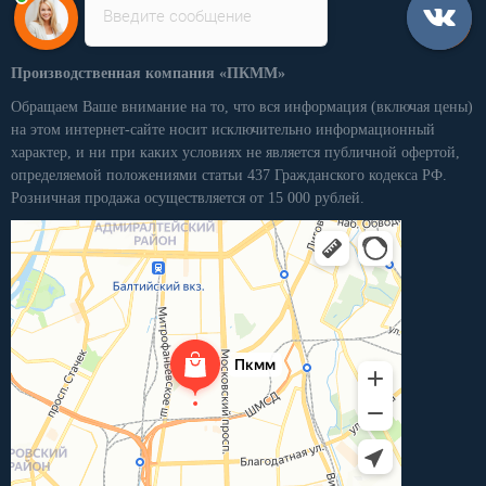
Введите сообщение
Производственная компания «ПКММ»
Обращаем Ваше внимание на то, что вся информация (включая цены)
на этом интернет-сайте носит исключительно информационный
характер, и ни при каких условиях не является публичной офертой,
определяемой положениями статьи 437 Гражданского кодекса РФ.
Розничная продажа осуществляется от 15 000 рублей.