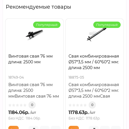
Рекомендуемые товары
Популярный
Популярный
Винтовая свая 76 мм
Свая комбинированная
длина: 2500 мм
Ø57*3,5 мм / 60*60*2 мм:
длина 2500 мм
18749-04
18875-05
Винтовая свая 76 мм
Свая комбинированная
длина: 2500
Ø57*3,5 мм / 60*60*2 мм:
ммВинтовая свая 76 мм
длина 2500 ммСвая
длина: 2500 мм —
комбинированная
0
0
стальная опора для
Ø57×3,5 мм / 6..
1184.06р.
1178.63р.
/шт
/шт
фундамента..
Без НДС: 1184.06р.
Без НДС: 1178.63р.