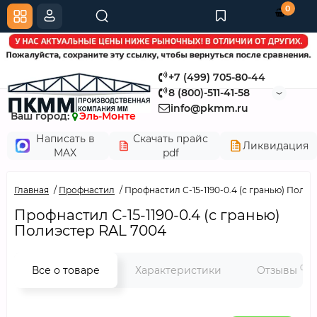
0
+7 (499) 705-80-44
8 (800)-511-41-58
info@pkmm.ru
Ваш город:
Эль-Монте
Написать в
Скачать прайс
Ликвидация
MAX
pdf
Главная
Профнастил
Профнастил С-15-1190-0.4 (с гранью) Поли
Профнастил С-15-1190-0.4 (с гранью)
Полиэстер RAL 7004
0
Все о товаре
Характеристики
Отзывы