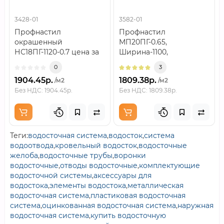
3428-01
3582-01
Профнастил
Профнастил
окрашенный
МП20ПГ-0.65,
НС18ПГ-1120-0.7 цена за
Ширина-1100,
м2Перед включением
Полиэстер
0
3
позиции в заказ важно
RAL8017Толщина или
1904.45р.
1809.38р.
/м2
/м2
разобрат..
маркировка
Без НДС: 1904.45р.
Без НДС: 1809.38р.
металлаТолщину 0...
Теги:
водосточная система
,
водосток
,
система
водоотвода
,
кровельный водосток
,
водосточные
желоба
,
водосточные трубы
,
воронки
водосточные
,
отводы водосточные
,
комплектующие
водосточной системы
,
аксессуары для
водостока
,
элементы водостока
,
металлическая
водосточная система
,
пластиковая водосточная
система
,
оцинкованная водосточная система
,
наружная
водосточная система
,
купить водосточную