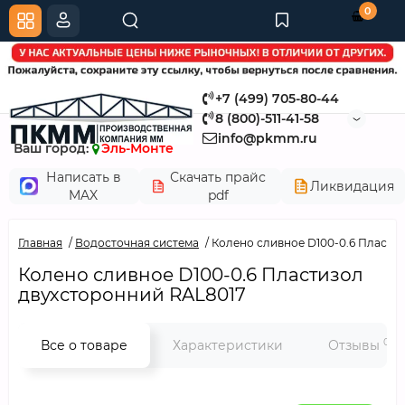
0
+7 (499) 705-80-44
8 (800)-511-41-58
info@pkmm.ru
Ваш город:
Эль-Монте
Написать в
Скачать прайс
Ликвидация
MAX
pdf
Главная
Водосточная система
Колено сливное D100-0.6 Пласти
Колено сливное D100-0.6 Пластизол
двухсторонний RAL8017
0
Все о товаре
Характеристики
Отзывы