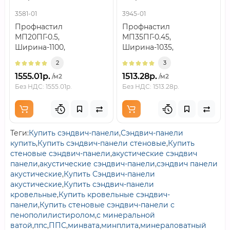
Полиэстер RAL8017
Полиэстер RAL8017
3581-01
3945-01
Профнастил
Профнастил
МП20ПГ-0.5,
МП35ПГ-0.45,
Ширина-1100,
Ширина-1035,
Полиэстер
Полиэстер
2
3
RAL8017Поверхность и
RAL8017Позиция
1555.01р.
1513.28р.
/м2
/м2
внешний
рассчитана на
Без НДС: 1555.01р.
Без НДС: 1513.28р.
видПолиэстер RAL80..
последовательное с..
Теги:
Купить сэндвич-панели
,
Сэндвич-панели
купить
,
Купить сэндвич-панели стеновые
,
Купить
стеновые сэндвич-панели
,
акустические сэндвич
панели
,
акустические сэндвич-панели
,
сэндвич панели
акустические
,
Купить Сэндвич-панели
акустические
,
Купить сэндвич-панели
кровельные
,
Купить кровельные сэндвич-
панели
,
Купить стеновые сэндвич-панели с
пенополилистиролом
,
с минеральной
ватой
,
ппс
,
ППС
,
минвата
,
минплита
,
минераловатный