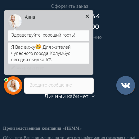
Оформить заказ
+7 (499) 705-80-44
Анна
+7 (812) 389-48-00
Звоните нам круглосуточно
info@pkmm.ru
Я Вас вижу
Для жителей
чудесного города Колумбус
сегодня скидка 5%
Информация
Категории
Введите сообщение
Личный кабинет
Производственная компания «ПКММ»
Обращаем Ваше внимание на то, что вся информация (включая цены)