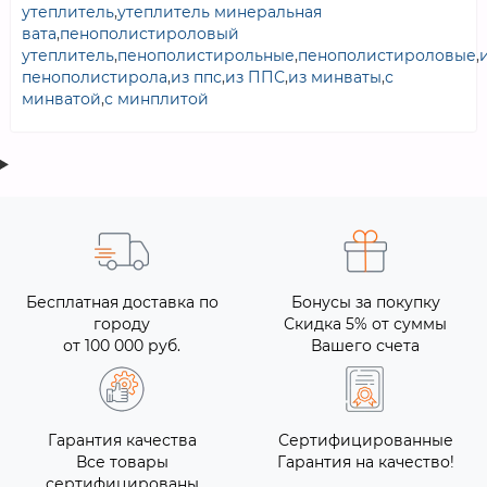
утеплитель
,
утеплитель минеральная
вата
,
пенополистироловый
утеплитель
,
пенополистирольные
,
пенополистироловые
,
пенополистирола
,
из ппс
,
из ППС
,
из минваты
,
с
минватой
,
с минплитой
Бесплатная доставка по
Бонусы за покупку
городу
Скидка 5% от суммы
от 100 000 руб.
Вашего счета
Гарантия качества
Сертифицированные
Все товары
Гарантия на качество!
сертифицированы