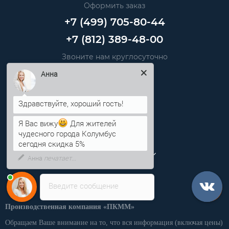
Оформить заказ
+7 (499) 705-80-44
+7 (812) 389-48-00
Звоните нам круглосуточно
info@pkmm.ru
Анна
Информация
Категории
Я Вас вижу
Для жителей
чудесного города Колумбус
сегодня скидка 5%
Личный кабинет
Введите сообщение
Производственная компания «ПКММ»
Обращаем Ваше внимание на то, что вся информация (включая цены)