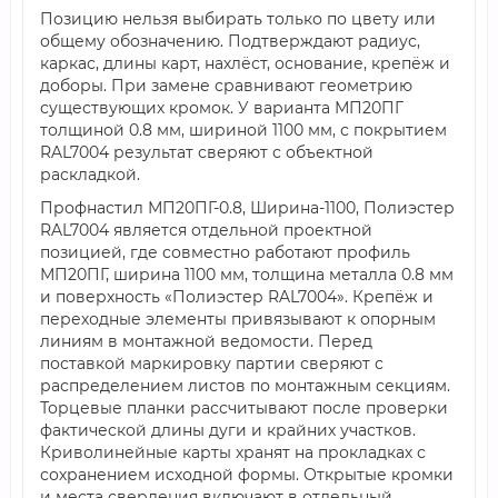
Позицию нельзя выбирать только по цвету или
общему обозначению. Подтверждают радиус,
каркас, длины карт, нахлёст, основание, крепёж и
доборы. При замене сравнивают геометрию
существующих кромок. У варианта МП20ПГ
толщиной 0.8 мм, шириной 1100 мм, с покрытием
RAL7004 результат сверяют с объектной
раскладкой.
Профнастил МП20ПГ-0.8, Ширина-1100, Полиэстер
RAL7004 является отдельной проектной
позицией, где совместно работают профиль
МП20ПГ, ширина 1100 мм, толщина металла 0.8 мм
и поверхность «Полиэстер RAL7004». Крепёж и
переходные элементы привязывают к опорным
линиям в монтажной ведомости. Перед
поставкой маркировку партии сверяют с
распределением листов по монтажным секциям.
Торцевые планки рассчитывают после проверки
фактической длины дуги и крайних участков.
Криволинейные карты хранят на прокладках с
сохранением исходной формы. Открытые кромки
и места сверления включают в отдельный