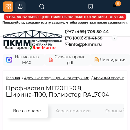
0
+7 (499) 705-80-44
8 (800)-511-41-58
info@pkmm.ru
Ваш город:
Эль-Монте
Написать в
Скачать прайс
Ликвидация
MAX
pdf
Главная
Арочные продукции и конструкции
Арочный профнаст
Профнастил МП20ПГ-0.8,
Ширина-1100, Полиэстер RAL7004
3
Все о товаре
Характеристики
Отзывы