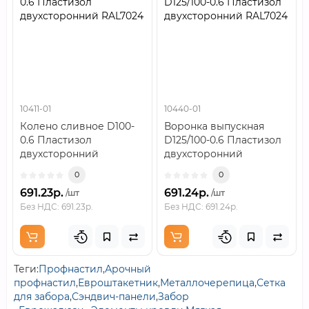
0.6 Пластизол
D125/100-0.6 Пластизол
двухсторонний RAL7024
двухсторонний RAL7024
10411-01
10440-01
Колено сливное D100-
Воронка выпускная
0.6 Пластизол
D125/100-0.6 Пластизол
двухсторонний
двухсторонний
RAL7024..
RAL7024..
0
0
691.23р.
691.24р.
/шт
/шт
Без НДС: 691.23р.
Без НДС: 691.24р.
Теги:
Профнастил
,
Арочный
профнастил
,
Евроштакетник
,
Металлочерепица
,
Сетка
для забора
,
Сэндвич-панели
,
Забор