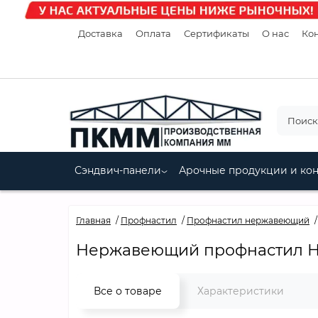
Доставка
Оплата
Сертификаты
О нас
Кон
Сэндвич-панели
Арочные продукции и ко
Главная
Профнастил
Профнастил нержавеющий
Нержавеющий профнастил Н11
Все о товаре
Характеристики