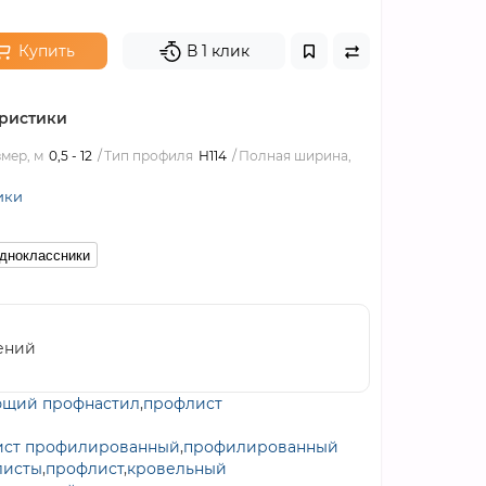
Купить
В 1 клик
ристики
мер, м
0,5 - 12
Тип профиля
Н114
Полная ширина,
ики
дноклассники
ений
щий профнастил
,
профлист
ист профилированный
,
профилированный
листы
,
профлист
,
кровельный