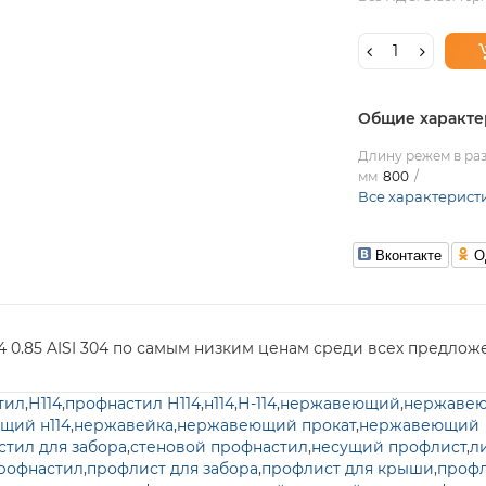
Общие характе
Длину режем в раз
мм
800
Все характерист
Вконтакте
О
 0.85 AISI 304 по самым низким ценам среди всех предлож
тил
,
Н114
,
профнастил Н114
,
н114
,
Н-114
,
нержавеющий
,
нержавею
щий н114
,
нержавейка
,
нержавеющий прокат
,
нержавеющий
стил для забора
,
стеновой профнастил
,
несущий профлист
,
л
рофнастил
,
профлист для забора
,
профлист для крыши
,
проф