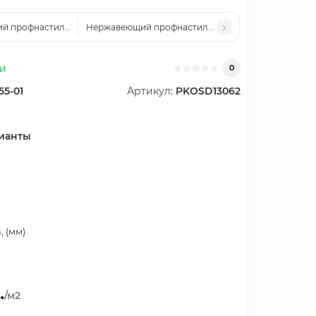
 профнастил Н114 0.8 AISI 304
Нержавеющий профнастил Н114 0.9 AISI 304
ии
0
55-01
Артикул:
PKOSD13062
ианты
 (мм)
.
/м2