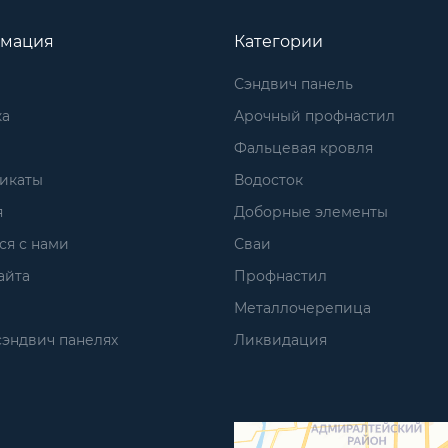
мация
Категории
Сэндвич панель
ка
Арочный профнастил
Фальцевая кровля
икаты
Водосток
я
Доборные элементы
ся с нами
Сваи
айта
Профнастил
Металлочерепица
сэндвич панелях
Ликвидация