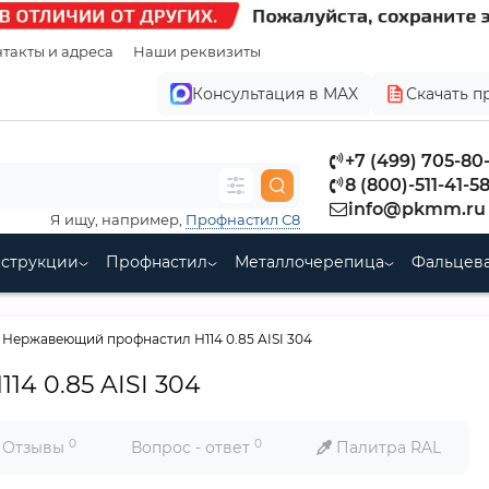
такты и адреса
Наши реквизиты
Консультация в MAX
Скачать п
+7 (499) 705-80
8 (800)-511-41-5
info@pkmm.ru
Я ищу, например,
Профнастил С8
нструкции
Профнастил
Металлочерепица
Фальцева
Нержавеющий профнастил Н114 0.85 AISI 304
4 0.85 AISI 304
0
0
Отзывы
Вопрос - ответ
Палитра RAL