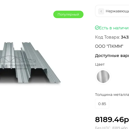
Нержавеющий
Популярный
Есть в налич
Код Товара:
343
ООО "ПКММ"
Доступные вар
Цвет
Толщина металла,
0.85
8189.46р
Без НДС: 8189.46р.