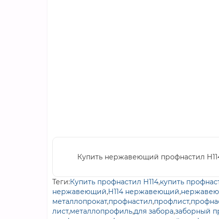
Купить нержавеющий профнастил Н114
Теги:
Купить профнастил Н114
,
купить профнас
нержавеющий
,
Н114 нержавеющий
,
нержавею
металлопрокат
,
профнастил
,
профлист
,
профна
лист
,
металлопрофиль
,
для забора
,
заборный п