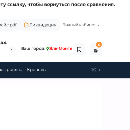
райс pdf
Ликвидация
Личный кабинет
-44
0
Ваш город:
Эль-Монте
8
я кровля
Крепеж
1/2