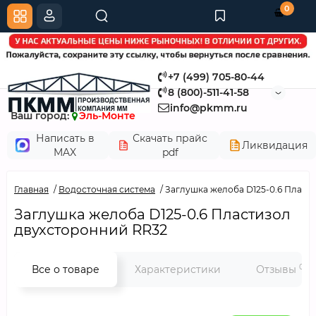
0
+7 (499) 705-80-44
8 (800)-511-41-58
info@pkmm.ru
Ваш город:
Эль-Монте
Написать в
Скачать прайс
Ликвидация
MAX
pdf
Главная
Водосточная система
Заглушка желоба D125-0.6 Пласт
Заглушка желоба D125-0.6 Пластизол
двухсторонний RR32
0
Все о товаре
Характеристики
Отзывы