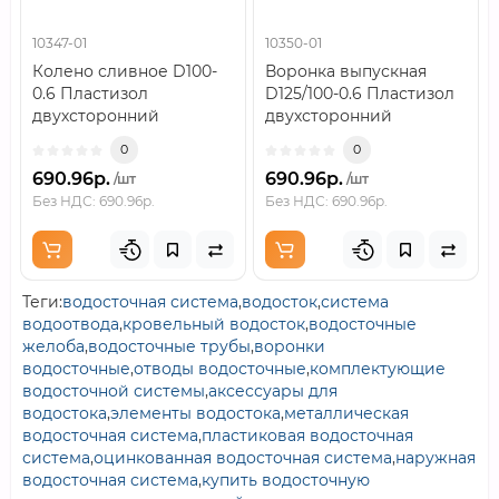
10347-01
10350-01
Колено сливное D100-
Воронка выпускная
0.6 Пластизол
D125/100-0.6 Пластизол
двухсторонний
двухсторонний
RAL8017..
RAL8017..
0
0
690.96р.
690.96р.
/шт
/шт
Без НДС: 690.96р.
Без НДС: 690.96р.
Теги:
водосточная система
,
водосток
,
система
водоотвода
,
кровельный водосток
,
водосточные
желоба
,
водосточные трубы
,
воронки
водосточные
,
отводы водосточные
,
комплектующие
водосточной системы
,
аксессуары для
водостока
,
элементы водостока
,
металлическая
водосточная система
,
пластиковая водосточная
система
,
оцинкованная водосточная система
,
наружная
водосточная система
,
купить водосточную