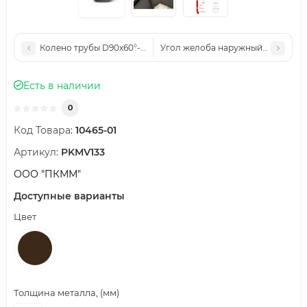
Колено трубы D90х60°-0.6 GS Высокопрочный полиэстер дву
Угол желоба наружный D125-0.6 
Есть в наличии
0
Код Товара:
10465-01
Артикул:
PKМV133
ООО "ПКММ"
Доступные варианты
Цвет
Толщина металла, (мм)