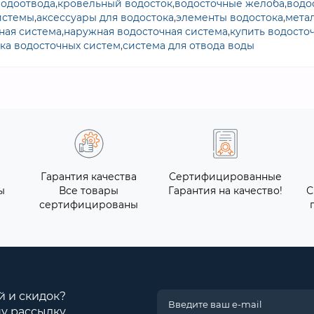
водоотвода
,
кровельный водосток
,
водосточные желоба
,
водо
истемы
,
аксессуары для водостока
,
элементы водостока
,
мета
ная система
,
наружная водосточная система
,
купить водосто
ка водосточных систем
,
система для отвода воды
Гарантия качества
Сертифицированные
ы
Все товары
Гарантия на качество!
С
сертифицированы
й и скидок?
у рассылку