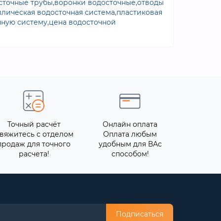
сточные трубы
,
воронки водосточные
,
отводы
ллическая водосточная система
,
пластиковая
чную систему
,
цена водосточной
Точный расчёт
Онлайн оплата
вяжитесь с отделом
Оплата любым
продаж для точного
удобным для ВАс
расчета!
способом!
Подписаться