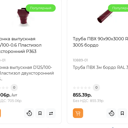
Популярный
Популяр
онка выпускная
Труба ПВХ 90х90х3000 
/100-0.6 Пластизол
3005 бордо
хсторонний Р363
-01
10889-01
нка выпускная D125/100-
Труба ПВХ 3м бордо RAL 3
Пластизол двухсторонний
..
0
0
.06р.
855.39р.
/шт
ДС: 705.06р.
Без НДС: 855.39р.