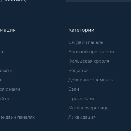
мация
Категории
Сэндвич панель
ка
Арочный профнастил
Фальцевая кровля
икаты
Водосток
я
Доборные элементы
ся с нами
Сваи
айта
Профнастил
Металлочерепица
сэндвич панелях
Ликвидация