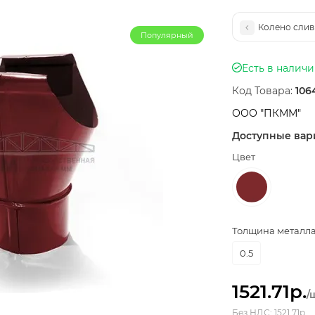
Колено слив
Популярный
Есть в налич
Код Товара:
106
ООО "ПКММ"
Доступные вар
Цвет
Толщина металла,
0.5
1521.71р.
/
Без НДС: 1521.71р.