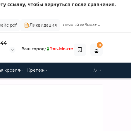
райс pdf
Ликвидация
Личный кабинет
-44
0
Ваш город:
Эль-Монте
8
я кровля
Крепеж
1/2