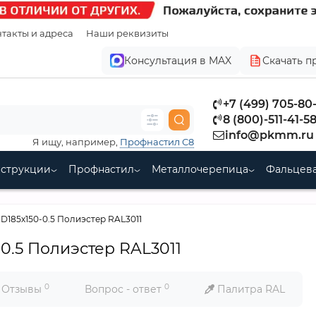
такты и адреса
Наши реквизиты
Консультация в MAX
Скачать п
+7 (499) 705-80
8 (800)-511-41-5
info@pkmm.ru
Я ищу, например,
Профнастил С8
нструкции
Профнастил
Металлочерепица
Фальцева
D185х150-0.5 Полиэстер RAL3011
0.5 Полиэстер RAL3011
0
0
Отзывы
Вопрос - ответ
Палитра RAL