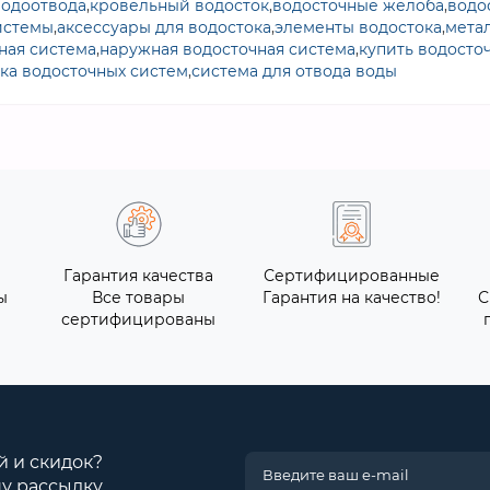
водоотвода
,
кровельный водосток
,
водосточные желоба
,
водо
истемы
,
аксессуары для водостока
,
элементы водостока
,
мета
ная система
,
наружная водосточная система
,
купить водосто
ка водосточных систем
,
система для отвода воды
Гарантия качества
Сертифицированные
ы
Все товары
Гарантия на качество!
С
сертифицированы
й и скидок?
у рассылку