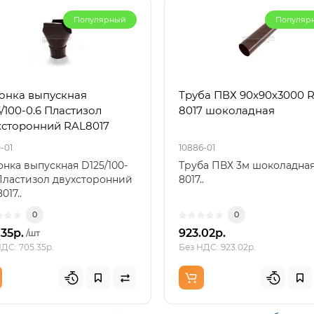
Популярный
Популяр
онка выпускная
Труба ПВХ 90х90х3000 
/100-0.6 Пластизол
8017 шоколадная
хсторонний RAL8017
-01
10886-01
нка выпускная D125/100-
Труба ПВХ 3м шоколадна
Пластизол двухсторонний
8017..
017..
0
0
.35р.
923.02р.
/шт
ДС: 705.35р.
Без НДС: 923.02р.