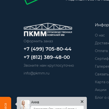
Инфор
О нас
Оформить заказ
Достав
+7 (499) 705-80-44
Оплата
+7 (812) 389-48-00
Сертиф
Звоните нам круглосуточно
Галере
info@pkmm.ru
Связать
Карта с
Акции
Блог о 
Анна