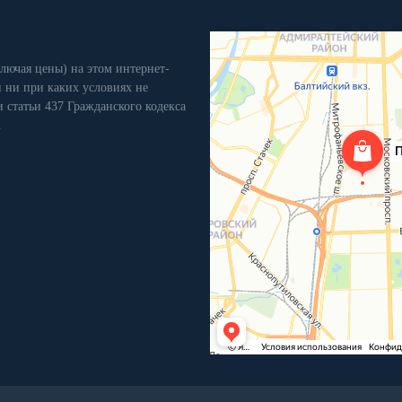
лючая цены) на этом интернет-
 ни при каких условиях не
 статьи 437 Гражданского кодекса
.