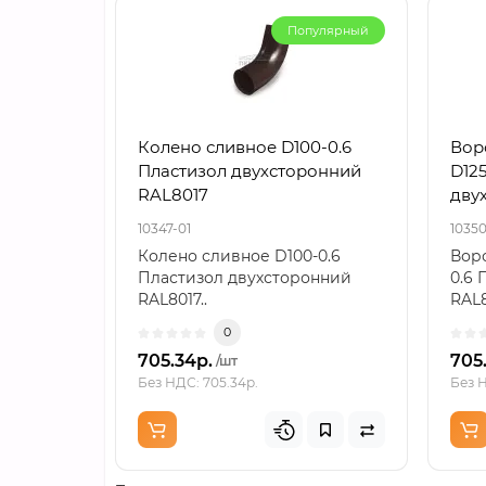
Популярный
Колено сливное D100-0.6
Вор
Пластизол двухсторонний
D125
RAL8017
дву
10347-01
10350
Колено сливное D100-0.6
Воро
Пластизол двухсторонний
0.6 
RAL8017..
RAL8
0
705.34р.
705
/шт
Без НДС: 705.34р.
Без Н