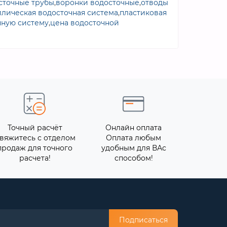
сточные трубы
,
воронки водосточные
,
отводы
ллическая водосточная система
,
пластиковая
чную систему
,
цена водосточной
Точный расчёт
Онлайн оплата
вяжитесь с отделом
Оплата любым
продаж для точного
удобным для ВАс
расчета!
способом!
Подписаться