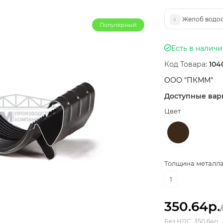
Желоб водос
Популярный
Есть в налич
Код Товара:
104
ООО "ПКММ"
Доступные вар
Цвет
Толщина металла,
1
350.64р.
Без НДС: 350.64р.