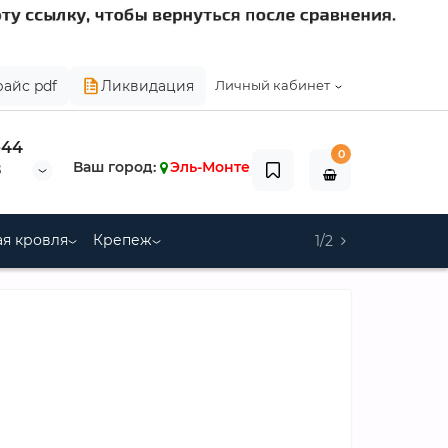
райс pdf
Ликвидация
Личный кабинет
-44
0
Ваш город:
Эль-Монте
8
я кровля
Крепеж
1/2