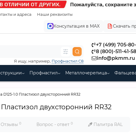
такты и адреса
Наши реквизиты
Консультация в MAX
Скачать п
+7 (499) 705-80
8 (800)-511-41-5
info@pkmm.ru
Я ищу, например,
Профнастил С8
нструкции
Профнастил
Металлочерепица
Фальцева
 D125-1.0 Пластизол двухсторонний RR32
0 Пластизол двухсторонний RR32
0
0
Отзывы
Вопрос - ответ
Палитра RAL