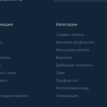
мация
Категории
Сэндвич панель
ка
Арочный профнастил
Фальцевая кровля
икаты
Водосток
я
Доборные элементы
ся с нами
Сваи
айта
Профнастил
Металлочерепица
сэндвич панелях
Ликвидация