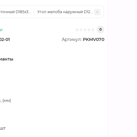
точный D185х3000-0.5 Оцинкованный Без цвета
Угол желоба наружный D125-0.6 Пластизол двухст
ии
0
02-01
Артикул:
PKМV070
ианты
 (мм)
/шт