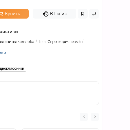
Купить
В 1 клик
ристики
единитель желоба
Цвет
Серо-коричневый
ики
дноклассники