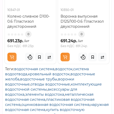
10347-01
10350-01
Колено сливное D100-
Воронка выпускная
0.6 Пластизол
D125/100-0.6 Пластизол
двухсторонний
двухсторонний
RAL8017..
RAL8017..
0
0
691.23р.
691.24р.
/шт
/шт
Без НДС: 691.23р.
Без НДС: 691.24р.
Теги:
водосточная система
,
водосток
,
система
водоотвода
,
кровельный водосток
,
водосточные
желоба
,
водосточные трубы
,
воронки
водосточные
,
отводы водосточные
,
комплектующие
водосточной системы
,
аксессуары для
водостока
,
элементы водостока
,
металлическая
водосточная система
,
пластиковая водосточная
система
,
оцинкованная водосточная система
,
наружная
водосточная система
,
купить водосточную