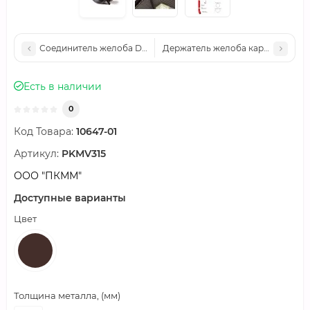
Соединитель желоба D125-1.0 GS Высокопрочный полиэстер 
Держатель желоба карнизный D12
Есть в наличии
0
Код Товара:
10647-01
Артикул:
PKМV315
ООО "ПКММ"
Доступные варианты
Цвет
Толщина металла, (мм)