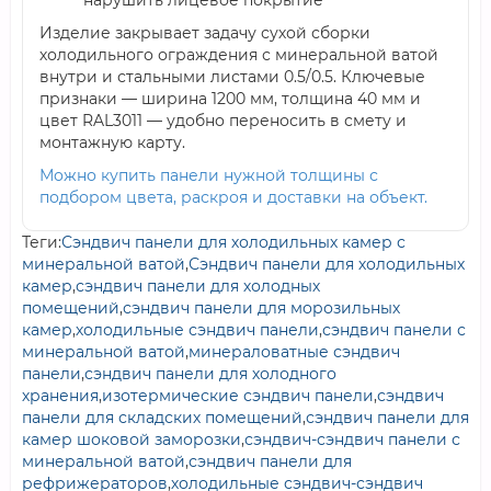
нарушить лицевое покрытие
Изделие закрывает задачу сухой сборки
холодильного ограждения с минеральной ватой
внутри и стальными листами 0.5/0.5. Ключевые
признаки — ширина 1200 мм, толщина 40 мм и
цвет RAL3011 — удобно переносить в смету и
монтажную карту.
Можно купить панели нужной толщины с
подбором цвета, раскроя и доставки на объект.
Теги:
Сэндвич панели для холодильных камер с
минеральной ватой
,
Сэндвич панели для холодильных
камер
,
сэндвич панели для холодных
помещений
,
сэндвич панели для морозильных
камер
,
холодильные сэндвич панели
,
сэндвич панели с
минеральной ватой
,
минераловатные сэндвич
панели
,
сэндвич панели для холодного
хранения
,
изотермические сэндвич панели
,
сэндвич
панели для складских помещений
,
сэндвич панели для
камер шоковой заморозки
,
сэндвич-сэндвич панели с
минеральной ватой
,
сэндвич панели для
рефрижераторов
,
холодильные сэндвич-сэндвич