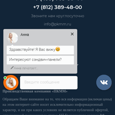
+7 (812) 389-48-00
Звоните нам круглосуточно
info@pkmm.ru
Анна
Информация
Здравствуйте! Я Вас вижу
Категории
Интересуют сэндвич-панели?
Личный кабинет
Анна
печатает...
Введите сообщение
Производственная компания «ПКММ»
Обращаем Ваше внимание на то, что вся информация (включая цены)
на этом интернет-сайте носит исключительно информационный
характер, и ни при каких условиях не является публичной офертой,