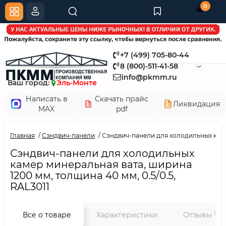
0
+7 (499) 705-80-44
8 (800)-511-41-58
info@pkmm.ru
Ваш город:
Эль-Монте
Написать в
Скачать прайс
Ликвидация
MAX
pdf
Главная
Сэндвич-панели
Сэндвич-панели для холодильных камер
Сэндвич-панели для холодильных
камер минеральная вата, ширина
1200 мм, толщина 40 мм, 0.5/0.5,
RAL3011
0
Все о товаре
Характеристики
Отзывы