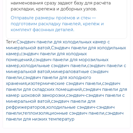
наименования сразу задают базу для расчёта
раскладки, крепежа и доборных узлов.
Отправьте размеры проёмов и стен —
подготовим раскладку панелей, крепёж и
комплект фасонных деталей.
Теги:
Сэндвич панели для холодильных камер с
минеральной ватой
,
Сэндвич панели для холодильных
камер
,
сэндвич панели для холодных
помещений
,
сэндвич панели для морозильных
камер
,
холодильные сэндвич панели
,
сэндвич панели с
минеральной ватой
,
минераловатные сэндвич
панели
,
сэндвич панели для холодного
хранения
,
изотермические сэндвич панели
,
сэндвич
панели для складских помещений
,
сэндвич панели для
камер шоковой заморозки
,
сэндвич-сэндвич панели с
минеральной ватой
,
сэндвич панели для
рефрижераторов
,
холодильные сэндвич-сэндвич
панели
,
теплоизоляционные сэндвич панели
,
сэндвич
панели для низких температур