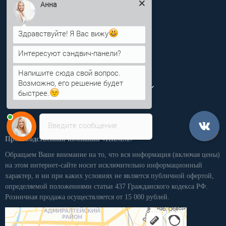
Анна
info@pkmm.ru
Здравствуйте! Я Вас вижу
Информация
Интересуют сэндвич-панели?
Категории
Напишите сюда свой вопрос.
Возможно, его решение будет
Личный кабинет
быстрее.
Введите сообщение
Производственная компания «ПКММ»
Обращаем Ваше внимание на то, что вся информация (включая цены)
на этом интернет-сайте носит исключительно информационный
характер, и ни при каких условиях не является публичной офертой,
определяемой положениями статьи 437 Гражданского кодекса РФ.
Розничная продажа осуществляется от 15 000 рублей.