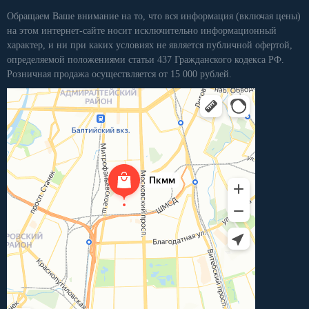
Обращаем Ваше внимание на то, что вся информация (включая цены)
на этом интернет-сайте носит исключительно информационный
характер, и ни при каких условиях не является публичной офертой,
определяемой положениями статьи 437 Гражданского кодекса РФ.
Розничная продажа осуществляется от 15 000 рублей.