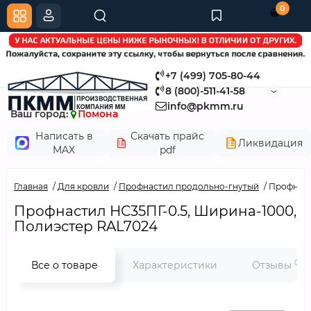
0
+7 (499) 705-80-44
8 (800)-511-41-58
info@pkmm.ru
Ваш город:
Помона
Написать в
Скачать прайс
Ликвидация
MAX
pdf
Главная
Для кровли
Профнастил продольно-гнутый
Профнаст
Профнастил НС35ПГ-0.5, Ширина-1000,
Полиэстер RAL7024
0
Все о товаре
Характеристики
Отзывы