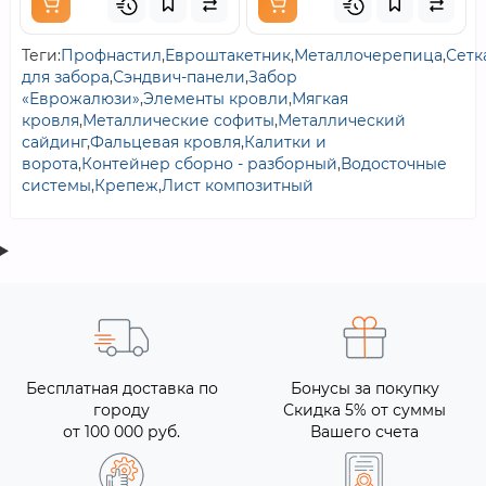
Теги:
Профнастил
,
Евроштакетник
,
Металлочерепица
,
Сетк
для забора
,
Сэндвич-панели
,
Забор
«Еврожалюзи»
,
Элементы кровли
,
Мягкая
кровля
,
Металлические софиты
,
Металлический
сайдинг
,
Фальцевая кровля
,
Калитки и
ворота
,
Контейнер сборно - разборный
,
Водосточные
системы
,
Крепеж
,
Лист композитный
Бесплатная доставка по
Бонусы за покупку
городу
Скидка 5% от суммы
от 100 000 руб.
Вашего счета