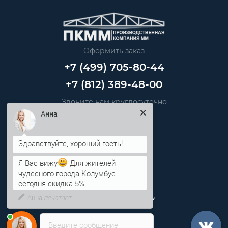
Оформить заказ
+7 (499) 705-80-44
+7 (812) 389-48-00
Звоните нам круглосуточно
info@pkmm.ru
Анна
Информация
Я Вас вижу
Для жителей
Категории
чудесного города Колумбус
сегодня скидка 5%
Личный кабинет
Введите сообщение