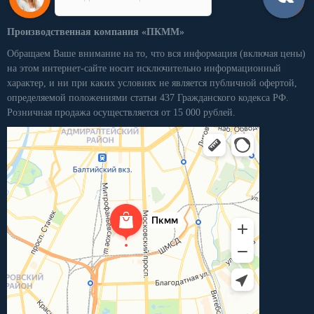
Производственная компания «ПКММ»
Обращаем Ваше внимание на то, что вся информация (включая цены)
на этом интернет-сайте носит исключительно информационный
характер, и ни при каких условиях не является публичной офертой,
определяемой положениями статьи 437 Гражданского кодекса РФ.
Розничная продажа осуществляется от 15 000 рублей.