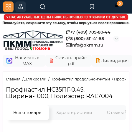
0
+7 (499) 705-80-44
8 (800)-511-41-58
info@pkmm.ru
Ваш город:
Помона
Написать в
Скачать прайс
Ликвидация
MAX
pdf
Главная
Для кровли
Профнастил продольно-гнутый
Профнаст
Профнастил НС35ПГ-0.45,
Ширина-1000, Полиэстер RAL7004
0
Все о товаре
Характеристики
Отзывы