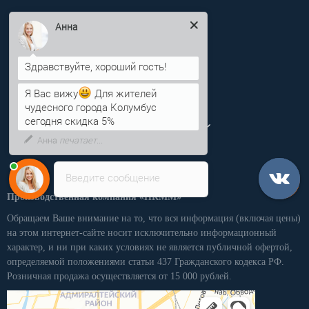
info@pkmm.ru
Анна
Информация
Категории
Я Вас вижу
Для жителей
чудесного города Колумбус
Личный кабинет
сегодня скидка 5%
Введите сообщение
Производственная компания «ПКММ»
Обращаем Ваше внимание на то, что вся информация (включая цены)
на этом интернет-сайте носит исключительно информационный
характер, и ни при каких условиях не является публичной офертой,
определяемой положениями статьи 437 Гражданского кодекса РФ.
Розничная продажа осуществляется от 15 000 рублей.