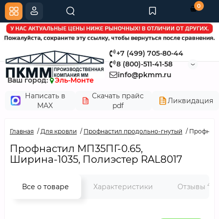
0
+7 (499) 705-80-44
8 (800)-511-41-58
info@pkmm.ru
Ваш город:
Эль-Монте
Написать в
Скачать прайс
Ликвидация
MAX
pdf
Главная
Для кровли
Профнастил продольно-гнутый
Профнаст
Профнастил МП35ПГ-0.65,
Ширина-1035, Полиэстер RAL8017
4
Все о товаре
Характеристики
Отзывы