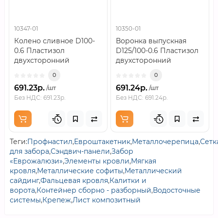
10347-01
10350-01
Колено сливное D100-
Воронка выпускная
0.6 Пластизол
D125/100-0.6 Пластизол
двухсторонний
двухсторонний
RAL8017..
RAL8017..
0
0
691.23р.
691.24р.
/шт
/шт
Без НДС: 691.23р.
Без НДС: 691.24р.
Теги:
Профнастил
,
Евроштакетник
,
Металлочерепица
,
Сетк
для забора
,
Сэндвич-панели
,
Забор
«Еврожалюзи»
,
Элементы кровли
,
Мягкая
кровля
,
Металлические софиты
,
Металлический
сайдинг
,
Фальцевая кровля
,
Калитки и
ворота
,
Контейнер сборно - разборный
,
Водосточные
системы
,
Крепеж
,
Лист композитный