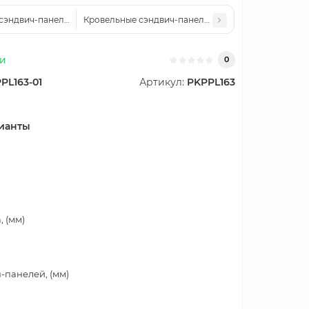
сэндвич-панели пенополистирол, ширина 1000 мм, толщина 50 мм, 0.5/
Кровельные сэндвич-панели пенополистирол, ширин
ии
0
PL163-01
Артикул:
PKPPL163
ианты
 (мм)
-панелей, (мм)