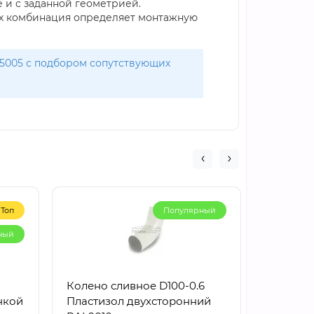
 и с заданной геометрией.
о их комбинация определяет монтажную
L 5005 с подбором сопутствующих
Топ
Популярный
ный
Колено сливное D100-0.6
Воронка
енкой
Пластизол двухсторонний
D150/10