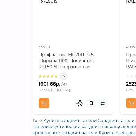
RAL5015
RAL
3551-01
4095
Профнастил МП20ПГ-0.5,
Проф
Ширина-1100, Полиэстер
Шир
RAL5015Поверхность и
RAL
внешний видПоверхность
ради
3
пол..
1601.66р.
252
/м2
Без НДС: 1601.66р.
Без Н
Теги:
Купить сэндвич-панели
,
Сэндвич-панели 
панели
,
акустические сэндвич-панели
,
сэндви
кровельные сэндвич-панели
,
Купить стеновы