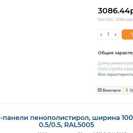
3086.44р
Без НДС: 3086.44р
Общие характе
Длину режем в раз
Срок службы издел
Все характерист
Вконтакте
О
панели пенополистирол, ширина 100
0.5/0.5, RAL5005