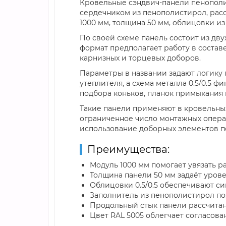
Кровельные сэндвич-панели пенополис
сердечником из пенополистирол, рас
1000 мм, толщина 50 мм, облицовки из с
По своей схеме панель состоит из дв
формат предполагает работу в состав
карнизных и торцевых доборов.
Параметры в названии задают логику 
утеплителя, а схема металла 0.5/0.5 ф
подбора коньков, планок примыкания 
Такие панели применяют в кровельных
ограниченное число монтажных опера
использование доборных элементов п
Преимущества:
Модуль 1000 мм помогает увязать р
Толщина панели 50 мм задаёт урове
Облицовки 0.5/0.5 обеспечивают си
Заполнитель из пенополистирол по
Продольный стык панели рассчитан
Цвет RAL 5005 облегчает согласо