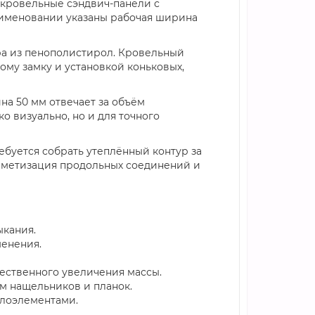
 кровельные сэндвич-панели с
аименовании указаны рабочая ширина
дра из пенополистирол. Кровельный
му замку и установкой коньковых,
на 50 мм отвечает за объём
ко визуально, но и для точного
буется собрать утеплённый контур за
ерметизация продольных соединений и
ыкания.
менения.
ественного увеличения массы.
м нащельников и планок.
ллоэлементами.