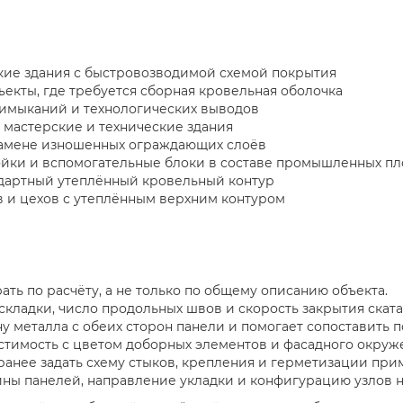
кие здания с быстровозводимой схемой покрытия
екты, где требуется сборная кровельная оболочка
римыканий и технологических выводов
 мастерские и технические здания
амене изношенных ограждающих слоёв
йки и вспомогательные блоки в составе промышленных п
андартный утеплённый кровельный контур
 и цехов с утеплённым верхним контуром
ть по расчёту, а не только по общему описанию объекта.
складки, число продольных швов и скорость закрытия ската
ну металла с обеих сторон панели и помогает сопоставить п
естимость с цветом доборных элементов и фасадного окруж
ранее задать схему стыков, крепления и герметизации при
ины панелей, направление укладки и конфигурацию узлов н