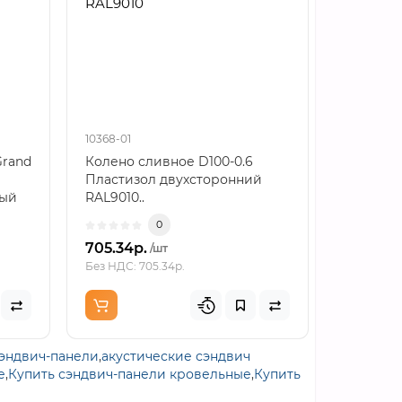
RAL9010
двухсто
10368-01
10454-01
Grand
Колено сливное D100-0.6
Воронка 
Пластизол двухсторонний
0.6 Пла
ный
RAL9010..
RAL9010.
0
705.34р.
735.77р
/шт
Без НДС: 705.34р.
Без НДС: 7
сэндвич-панели
,
акустические сэндвич
е
,
Купить сэндвич-панели кровельные
,
Купить