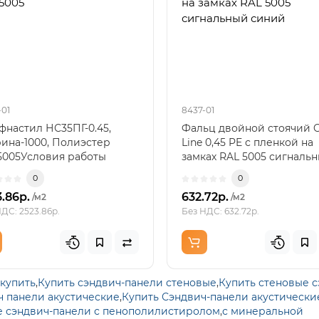
5005
на замках RAL 5005
сигнальный синий
-01
8437-01
настил НС35ПГ-0.45,
Фальц двойной стоячий 
ина-1000, Полиэстер
Line 0,45 PE с пленкой на
5005Условия работы
замках RAL 5005 сигналь
усного материала для м..
синийШирина ка..
0
0
3.86р.
632.72р.
/м2
/м2
ДС: 2523.86р.
Без НДС: 632.72р.
купить
,
Купить сэндвич-панели стеновые
,
Купить стеновые 
ч панели акустические
,
Купить Сэндвич-панели акустически
е сэндвич-панели с пенополилистиролом
,
с минеральной