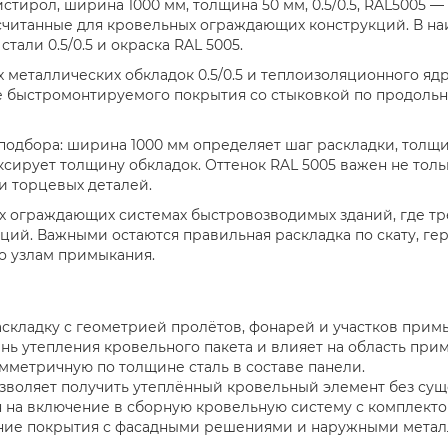
тирол, ширина 1000 мм, толщина 50 мм, 0.5/0.5, RAL5005 —
считанные для кровельных ограждающих конструкций. В н
тали 0.5/0.5 и окраска RAL 5005.
ух металлических обкладок 0.5/0.5 и теплоизоляционного я
е быстромонтируемого покрытия со стыковкой по продольно
подбора: ширина 1000 мм определяет шаг раскладки, толщи
иксирует толщину обкладок. Оттенок RAL 5005 важен не толь
и торцевых деталей.
 ограждающих системах быстровозводимых зданий, где тре
ций. Важными остаются правильная раскладка по скату, г
о узлам примыкания.
аскладку с геометрией пролётов, фонарей и участков прим
нь утепления кровельного пакета и влияет на область при
мметричную по толщине сталь в составе панели.
зволяет получить утеплённый кровельный элемент без сущ
 на включение в сборную кровельную систему с комплекто
вание покрытия с фасадными решениями и наружными мета