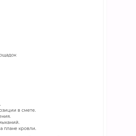
лощадок
.
озиции в смете.
ения.
мыканий.
а плане кровли.