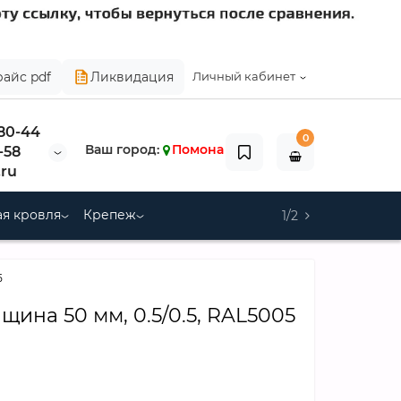
райс pdf
Ликвидация
Личный кабинет
-80-44
0
Ваш город:
Помона
-58
ru
я кровля
Крепеж
1/2
5
ина 50 мм, 0.5/0.5, RAL5005