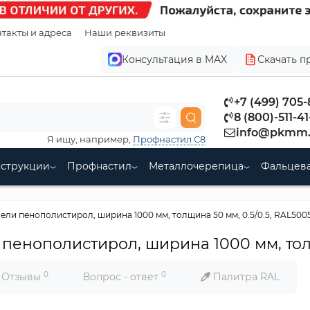
такты и адреса
Наши реквизиты
Консультация в MAX
Скачать п
+7 (499) 705
8 (800)-511-41
info@pkmm.
Я ищу, например,
Профнастил С8
нструкции
Профнастил
Металлочерепица
Фальцева
ли пенополистирол, ширина 1000 мм, толщина 50 мм, 0.5/0.5, RAL500
енополистирол, ширина 1000 мм, толщ
0
0
Отзывы
Вопрос - ответ
Палитра RAL