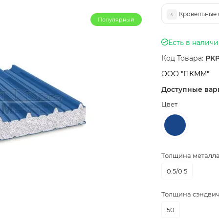
Кровельные 
Популярный
Есть в налич
Код Товара:
PKP
ООО "ПКММ"
Доступные вар
Цвет
Толщина металла,
0.5/0.5
Толщина сэндвич
50