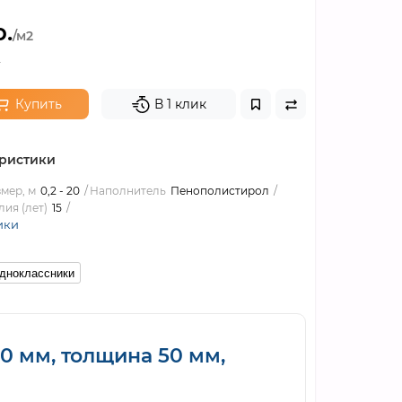
.
/м2
.
Купить
В 1 клик
ристики
мер, м
0,2 - 20
Наполнитель
Пенополистирол
ия (лет)
15
ики
дноклассники
0 мм, толщина 50 мм,