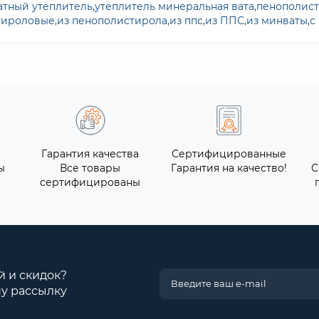
тный утеплитель
,
утеплитель минеральная вата
,
пенополис
тироловые
,
из пенополистирола
,
из ппс
,
из ППС
,
из минваты
,
с
Гарантия качества
Сертифицированные
ы
Все товары
Гарантия на качество!
С
сертифицированы
й и скидок?
у рассылку