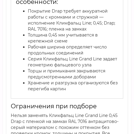
особенности:
Покрытие Drap требует аккуратной
работы с кромками и стружкой —
исполнение Кликфальц Line; 0,45; Drap;
RAL 7016; пленка на замках
Толщина 0,45 мм учитывается в
крепежной схеме
Рабочая ширина определяет число
продольных соединений
Серия Кликфальц Line Grand Line задает
геометрию фальцевого узла
Торцы и примыкания закрываются
предусмотренными доборами
Хранение и разгрузка организуются без
перегиба картин
Ограничения при подборе
Нельзя заменять Кликфальц Line Grand Line 0,45
Drap с пленкой на замках RAL 7016 антрацитово-
серый материалом с похожим оттенком без
проверки кромок, толщины и покрытия. Все