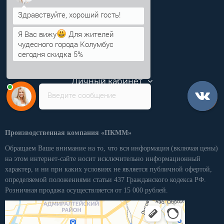
info@pkmm.ru
Информация
Я Вас вижу
Для жителей
чудесного города Колумбус
Категории
сегодня скидка 5%
Личный кабинет
Введите сообщение
Производственная компания «ПКММ»
Обращаем Ваше внимание на то, что вся информация (включая цены)
на этом интернет-сайте носит исключительно информационный
характер, и ни при каких условиях не является публичной офертой,
определяемой положениями статьи 437 Гражданского кодекса РФ.
Розничная продажа осуществляется от 15 000 рублей.