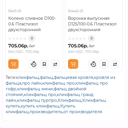
10411-01
10440-01
Колено сливное D100-
Воронка выпускная
0.6 Пластизол
D125/100-0.6 Пластизол
двухсторонний
двухсторонний
RAL7024..
RAL7024..
0
0
705.06р.
705.06р.
/шт
/шт
Без НДС: 705.06р.
Без НДС: 705.06р.
Теги:
кликфальц
,
фальц
,
фальцевая кровля
,
кровля из
фальца
,
про лайн
,
кликфальц про
,
кликфальц про
гофр
,
кликфальц мини
,
фальц двойной
стоячий
,
кликфальц про
,
кликфальц гранд
лайн
,
кликфальц пурпро
,
Кликфальц
,
Кликфальц
купить
,
купить кликфальц
,
Купить
кликфальц
,
производитель
,
от производителя