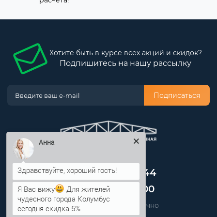
расчета!
Хотите быть в курсе всех акций и скидок?
Подпишитесь на нашу рассылку
Подписаться
Анна
Оформить заказ
+7 (499) 705-80-44
+7 (812) 389-48-00
Я Вас вижу
Для жителей
чудесного города Колумбус
Звоните нам круглосуточно
сегодня скидка 5%