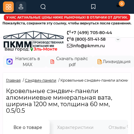
0
+7 (499) 705-80-44
8 (800)-511-41-58
info@pkmm.ru
Ваш город:
Эль-Монте
Написать в
Скачать прайс
Ликвидация
MAX
pdf
Главная
Сэндвич-панели
Кровельные сэндвич-панели алюминиев
Кровельные сэндвич-панели
алюминиевые минеральная вата,
ширина 1200 мм, толщина 60 мм,
0.5/0.5
0
Все о товаре
Характеристики
Отзывы