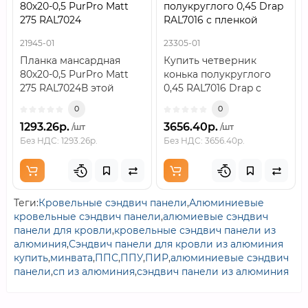
80х20-0,5 PurPro Matt
полукруглого 0,45 Drap
275 RAL7024
RAL7016 с пленкой
21945-01
23305-01
Планка мансардная
Купить четверник
80х20-0,5 PurPro Matt
конька полукруглого
275 RAL7024В этой
0,45 RAL7016 Drap с
позиции ключевыми
пленкой одним кликом
0
0
являются полки 80х2..
без посредников и
1293.26р.
3656.40р.
/шт
/шт
пере..
Без НДС: 1293.26р.
Без НДС: 3656.40р.
Теги:
Кровельные сэндвич панели
,
Алюминиевые
кровельные сэндвич панели
,
алюмиевые сэндвич
панели для кровли
,
кровельные сэндвич панели из
алюминия
,
Сэндвич панели для кровли из алюминия
купить
,
минвата
,
ППС
,
ППУ
,
ПИР
,
алюминиевые сэндвич
панели
,
сп из алюминия
,
сэндвич панели из алюминия