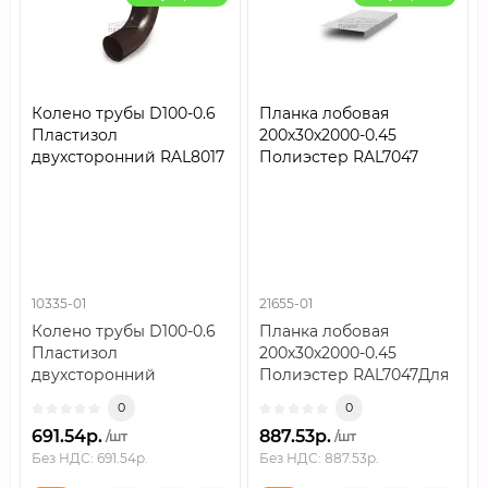
Колено трубы D100-0.6
Планка лобовая
Пластизол
200х30х2000-0.45
двухсторонний RAL8017
Полиэстер RAL7047
10335-01
21655-01
Колено трубы D100-0.6
Планка лобовая
Пластизол
200х30х2000-0.45
двухсторонний
Полиэстер RAL7047Для
RAL8017..
снабжения эта строка
0
0
является отдельной з..
691.54р.
887.53р.
/шт
/шт
Без НДС: 691.54р.
Без НДС: 887.53р.