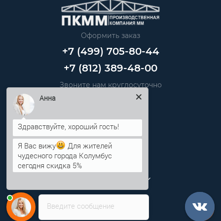
Оформить заказ
+7 (499) 705-80-44
+7 (812) 389-48-00
Звоните нам круглосуточно
info@pkmm.ru
Анна
Информация
Я Вас вижу
Для жителей
Категории
чудесного города Колумбус
сегодня скидка 5%
Личный кабинет
Введите сообщение