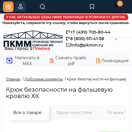
0
+7 (499) 705-80-44
8 (800)-511-41-58
info@pkmm.ru
Ваш город:
Помона
Написать в
Скачать прайс
Ликвидация
MAX
pdf
Главная
Доборные элементы
Крюк безопасности на фальцевую 
Крюк безопасности на фальцевую
кровлю ХК
0
Все о товаре
Характеристики
Отзывы