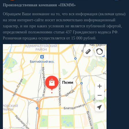
Производственная компания «ПКММ»
Обращаем Ваше внимание на то, что вся информация (включая цены)
на этом интернет-сайте носит исключительно информационный
характер, и ни при каких условиях не является публичной офертой,
определяемой положениями статьи 437 Гражданского кодекса РФ.
Розничная продажа осуществляется от 15 000 рублей.