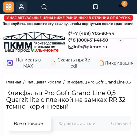
0
+7 (499) 705-80-44
8 (800)-511-41-58
info@pkmm.ru
Ваш город:
Эль-Монте
Написать в
Скачать прайс
Ликвидация
MAX
pdf
Главная
Фальцевая кровля
Кликфальц Pro Gofr Grand Line 0,5 Qu
Кликфальц Pro Gofr Grand Line 0,5
Quarzit lite с пленкой на замках RR 32
темно-коричневый
0
Все о товаре
Характеристики
Отзывы