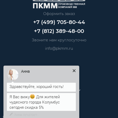
Оформить заказ
+7 (499) 705-80-44
+7 (812) 389-48-00
Звоните нам круглосуточно
info@pkmm.ru
Информация
Анна
Категории
Личный кабинет
Я Вас вижу
Для жителей
чудесного города Колумбус
сегодня скидка 5%
Производственная компания «ПКММ»