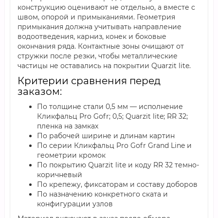
конструкцию оценивают не отдельно, а вместе с
швом, опорой и примыканиями. Геометрия
примыкания должна учитывать направление
водоотведения, карниз, конек и боковые
окончания ряда. Контактные зоны очищают от
стружки после резки, чтобы металлические
частицы не оставались на покрытии Quarzit lite.
Критерии сравнения перед
заказом:
По толщине стали 0,5 мм — исполнение
Кликфальц Pro Gofr; 0,5; Quarzit lite; RR 32;
пленка на замках
По рабочей ширине и длинам картин
По серии Кликфальц Pro Gofr Grand Line и
геометрии кромок
По покрытию Quarzit lite и коду RR 32 темно-
коричневый
По крепежу, фиксаторам и составу доборов
По назначению конкретного ската и
конфигурации узлов