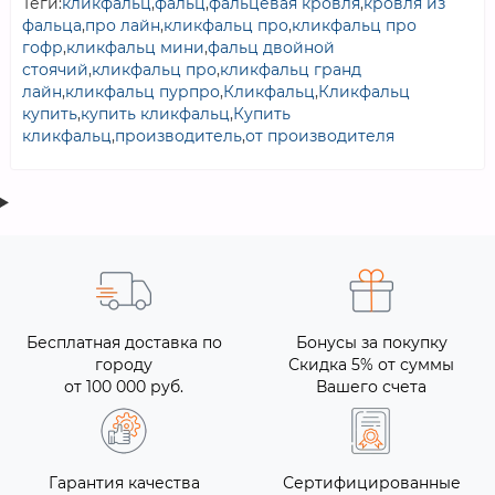
Теги:
кликфальц
,
фальц
,
фальцевая кровля
,
кровля из
фальца
,
про лайн
,
кликфальц про
,
кликфальц про
гофр
,
кликфальц мини
,
фальц двойной
стоячий
,
кликфальц про
,
кликфальц гранд
лайн
,
кликфальц пурпро
,
Кликфальц
,
Кликфальц
купить
,
купить кликфальц
,
Купить
кликфальц
,
производитель
,
от производителя
Бесплатная доставка по
Бонусы за покупку
городу
Скидка 5% от суммы
от 100 000 руб.
Вашего счета
Гарантия качества
Сертифицированные