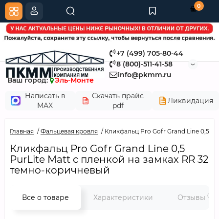
0
+7 (499) 705-80-44
8 (800)-511-41-58
info@pkmm.ru
Ваш город:
Эль-Монте
Написать в
Скачать прайс
Ликвидация
MAX
pdf
Главная
Фальцевая кровля
Кликфальц Pro Gofr Grand Line 0,5 P
Кликфальц Pro Gofr Grand Line 0,5
PurLite Matt с пленкой на замках RR 32
темно-коричневый
0
Все о товаре
Характеристики
Отзывы