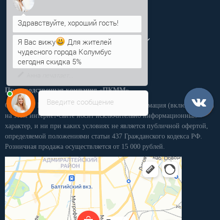
Анна
Категории
Личный кабинет
Я Вас вижу
Для жителей
чудесного города Колумбус
сегодня скидка 5%
Производственная компания «ПКММ»
Введите сообщение
Обращаем Ваше внимание на то, что вся информация (включая цены)
на этом интернет-сайте носит исключительно информационный
характер, и ни при каких условиях не является публичной офертой,
определяемой положениями статьи 437 Гражданского кодекса РФ.
Розничная продажа осуществляется от 15 000 рублей.