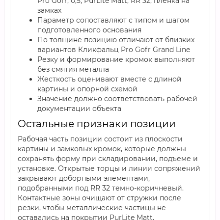
Pro Gofr; 0,5; PurLite Matt; RR 32; пленка на
замках
Параметр сопоставляют с типом и шагом
подготовленного основания
По толщине позицию отличают от близких
вариантов Кликфальц Pro Gofr Grand Line
Резку и формирование кромок выполняют
без смятия металла
Жесткость оценивают вместе с длиной
картины и опорной схемой
Значение должно соответствовать рабочей
документации объекта
Остальные признаки позиции
Рабочая часть позиции состоит из плоскости
картины и замковых кромок, которые должны
сохранять форму при складировании, подъеме и
установке. Открытые торцы и линии сопряжений
закрывают доборными элементами,
подобранными под RR 32 темно-коричневый.
Контактные зоны очищают от стружки после
резки, чтобы металлические частицы не
оставались на покрытии PurLite Matt.