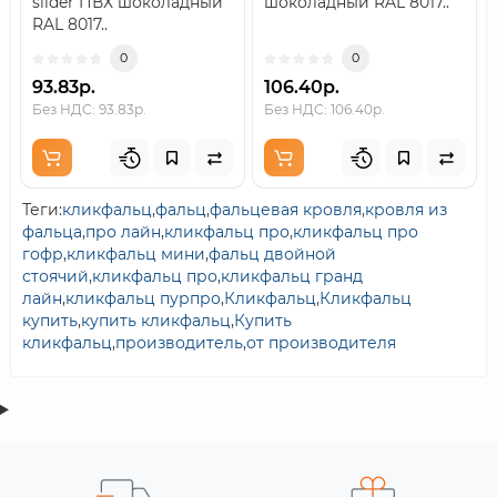
slider ПВХ шоколадный
шоколадный RAL 8017..
RAL 8017..
0
0
93.83р.
106.40р.
Без НДС: 93.83р.
Без НДС: 106.40р.
Теги:
кликфальц
,
фальц
,
фальцевая кровля
,
кровля из
фальца
,
про лайн
,
кликфальц про
,
кликфальц про
гофр
,
кликфальц мини
,
фальц двойной
стоячий
,
кликфальц про
,
кликфальц гранд
лайн
,
кликфальц пурпро
,
Кликфальц
,
Кликфальц
купить
,
купить кликфальц
,
Купить
кликфальц
,
производитель
,
от производителя