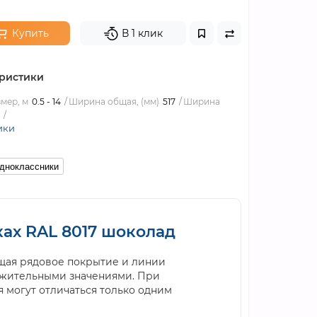
Купить
В 1 клик
ристики
мер, м
0.5 - 14
Ширина общая, (мм)
517
Ширина
ики
дноклассники
ках RAL 8017 шоколад
ющая рядовое покрытие и линии
ожительными значениями. При
 могут отличаться только одним