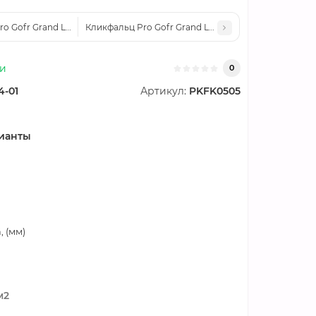
o Gofr Grand Line 0,45 Drap с пленкой на замках RAL 7024 мокрый асф
Кликфальц Pro Gofr Grand Line 0,45 Drap с пленкой
ии
0
4-01
Артикул:
PKFK0505
ианты
 (мм)
м2