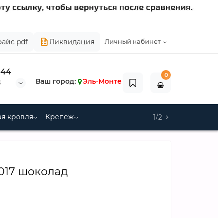
райс pdf
Ликвидация
Личный кабинет
-44
0
Ваш город:
Эль-Монте
8
я кровля
Крепеж
1/2
8017 шоколад