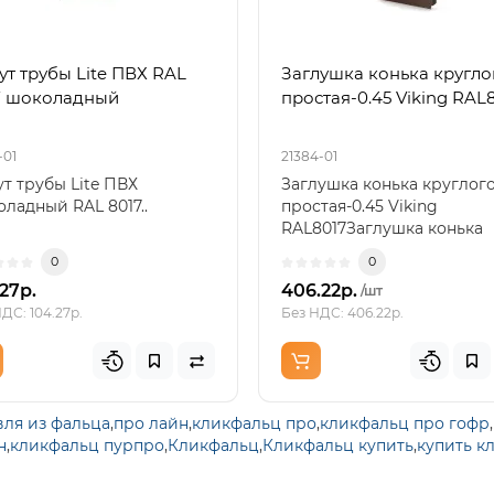
ут трубы Lite ПВХ RAL
Заглушка конька кругло
7 шоколадный
простая-0.45 Viking RAL
-01
21384-01
т трубы Lite ПВХ
Заглушка конька круглог
ладный RAL 8017..
простая-0.45 Viking
RAL8017Заглушка конька
круглого простая-0.45 Viki
0
0
27р.
406.22р.
/шт
ДС: 104.27р.
Без НДС: 406.22р.
вля из фальца
,
про лайн
,
кликфальц про
,
кликфальц про гофр
,
н
,
кликфальц пурпро
,
Кликфальц
,
Кликфальц купить
,
купить к