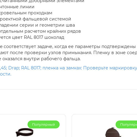
ассчитанными доборными элементами
онтонные линии
 кровельным проходкам
проектной фальцевой системой
впадении серии и геометрии шва
отдельным расчетом крайних рядов
уется цвет RAL 8017 шоколад
ne соответствует задаче, когда ее параметры подтверждены
ют после проверки узлов примыкания. Пленку в зоне сое
 оказался внутри рабочего фальца.
45; Drap; RAL 8017; пленка на замках: Проверьте маркировку
ости.
Популярный
Популяр