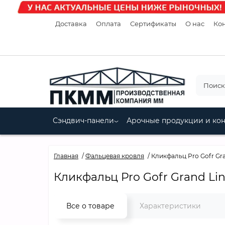
Доставка
Оплата
Сертификаты
О нас
Кон
Сэндвич-панели
Арочные продукции и ко
Главная
Фальцевая кровля
Кликфальц Pro Gofr Gra
Кликфальц Pro Gofr Grand Li
Все о товаре
Характеристики