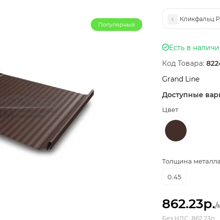
Кликфальц Pr
Популярный
Есть в налич
Код Товара:
822
Grand Line
Доступные вар
Цвет
Толщина металла,
0.45
862.23р.
/
Без НДС: 862.23р.