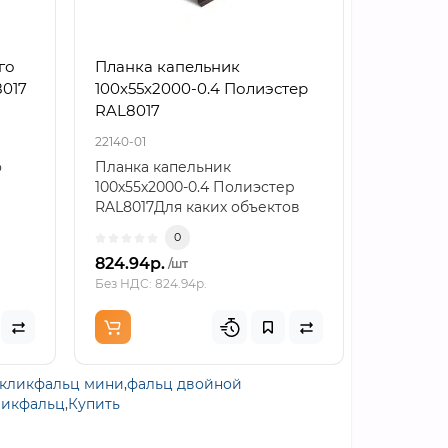
го
Планка капельник
Планка 
8017
100х55х2000-0.4 Полиэстер
усилива
RAL8017
RAL8017
22140-01
22552-01
о
Планка капельник
Планка 
100х55х2000-0.4 Полиэстер
усилива
RAL8017Для каких объектов
RAL8017
n..
подходит материалПланка к..
снегоза
0
824.94р.
574.52р
/шт
Без НДС: 824.94р.
Без НДС: 5
кликфальц мини
,
фальц двойной
ликфальц
,
Купить