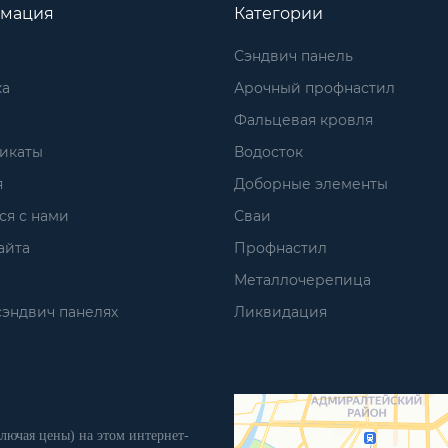
мация
Категории
Сэндвич панель
ка
Арочный профнастил
Фальцевая кровля
икаты
Водосток
я
Доборные элементы
ся с нами
Сваи
айта
Профнастил
Металлочерепица
сэндвич панелях
Ликвидация
лючая цены) на этом интернет-