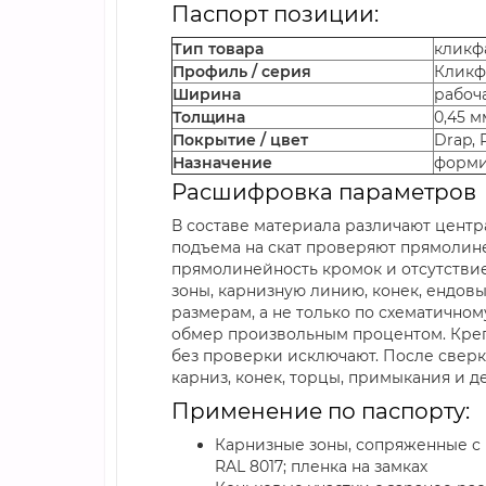
Паспорт позиции:
Тип товара
кликф
Профиль / серия
Кликфа
Ширина
рабоч
Толщина
0,45 м
Покрытие / цвет
Drap, 
Назначение
форми
Расшифровка параметров
В составе материала различают центр
подъема на скат проверяют прямолине
прямолинейность кромок и отсутствие
зоны, карнизную линию, конек, ендов
размерам, а не только по схематичном
обмер произвольным процентом. Креп
без проверки исключают. После сверк
карниз, конек, торцы, примыкания и д
Применение по паспорту:
Карнизные зоны, сопряженные с к
RAL 8017; пленка на замках