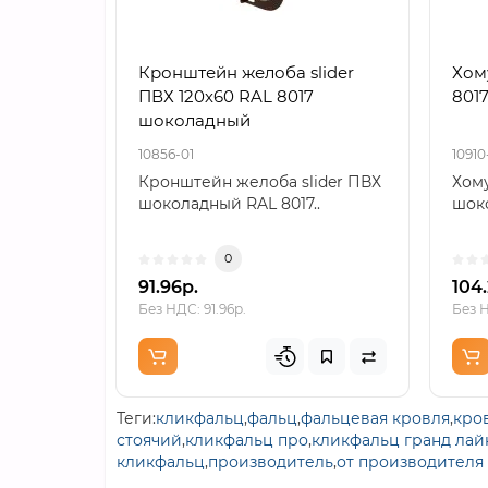
Кронштейн желоба slider
Хом
ПВХ 120х60 RAL 8017
801
шоколадный
10856-01
10910
Кронштейн желоба slider ПВХ
Хому
шоколадный RAL 8017..
шоко
0
91.96р.
104.
Без НДС: 91.96р.
Без Н
Теги:
кликфальц
,
фальц
,
фальцевая кровля
,
кро
стоячий
,
кликфальц про
,
кликфальц гранд лай
кликфальц
,
производитель
,
от производителя