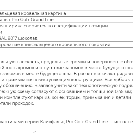
альцевая кровельная картина
льц Pro Gofr Grand Line
ая ширина сверяется по спецификации позиции
м
RAL 8017 шоколад
рование кликфальцевого кровельного покрытия
альную плоскость, продольные кромки и поверхность с обоз
йность кромок и отсутствие заломов в месте будущего шва
 заломов в месте будущего шва. В расчет включают рядов
ы и примыкания к выступающим конструкциям. Все доборы 
у обозначению. В запасе учитывают технологическую подрез
ежную схему согласуют с основанием и толщиной 0,45 мм;
и комплектуют карниз, конек, торцы, примыкания и детали
етали проходок.
артинами серии Кликфальц Pro Gofr Grand Line — исполнени