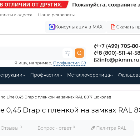
такты и адреса
Наши реквизиты
Консультация в MAX
Скачать п
+7 (499) 705-80
8 (800)-511-41-5
info@pkmm.ru
Я ищу, например,
Профнастил С8
нструкции
Профнастил
Металлочерепица
Фальцева
nd Line 0,45 Drap с пленкой на замках RAL 8017 шоколад
ne 0,45 Drap с пленкой на замках RAL 
0
0
Отзывы
Вопрос - ответ
Палитра RAL