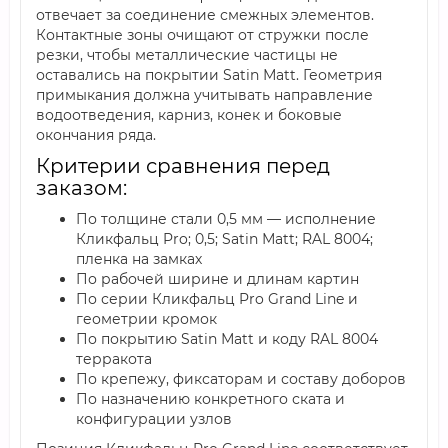
отвечает за соединение смежных элементов.
Контактные зоны очищают от стружки после
резки, чтобы металлические частицы не
оставались на покрытии Satin Мatt. Геометрия
примыкания должна учитывать направление
водоотведения, карниз, конек и боковые
окончания ряда.
Критерии сравнения перед
заказом:
По толщине стали 0,5 мм — исполнение
Кликфальц Pro; 0,5; Satin Мatt; RAL 8004;
пленка на замках
По рабочей ширине и длинам картин
По серии Кликфальц Pro Grand Line и
геометрии кромок
По покрытию Satin Мatt и коду RAL 8004
терракота
По крепежу, фиксаторам и составу доборов
По назначению конкретного ската и
конфигурации узлов