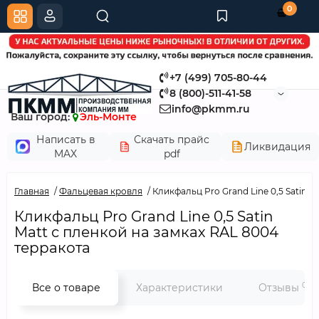
0
+7 (499) 705-80-44
8 (800)-511-41-58
info@pkmm.ru
Ваш город:
Эль-Монте
Написать в
Скачать прайс
Ликвидация
MAX
pdf
Главная
Фальцевая кровля
Кликфальц Pro Grand Line 0,5 Satin 
Кликфальц Pro Grand Line 0,5 Satin
Мatt с пленкой на замках RAL 8004
терракота
0
Все о товаре
Характеристики
Отзывы