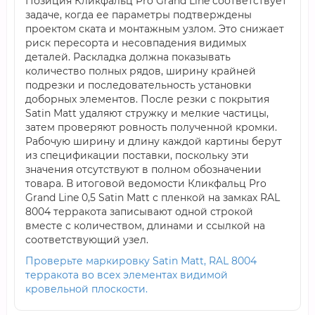
Позиция Кликфальц Pro Grand Line соответствует
задаче, когда ее параметры подтверждены
проектом ската и монтажным узлом. Это снижает
риск пересорта и несовпадения видимых
деталей. Раскладка должна показывать
количество полных рядов, ширину крайней
подрезки и последовательность установки
доборных элементов. После резки с покрытия
Satin Мatt удаляют стружку и мелкие частицы,
затем проверяют ровность полученной кромки.
Рабочую ширину и длину каждой картины берут
из спецификации поставки, поскольку эти
значения отсутствуют в полном обозначении
товара. В итоговой ведомости Кликфальц Pro
Grand Line 0,5 Satin Мatt с пленкой на замках RAL
8004 терракота записывают одной строкой
вместе с количеством, длинами и ссылкой на
соответствующий узел.
Проверьте маркировку Satin Мatt, RAL 8004
терракота во всех элементах видимой
кровельной плоскости.