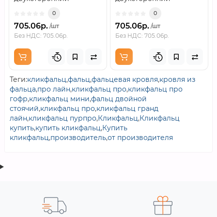
RAL8017..
RAL8017..
0
0
705.06р.
705.06р.
/шт
/шт
Без НДС: 705.06р.
Без НДС: 705.06р.
Теги:
кликфальц
,
фальц
,
фальцевая кровля
,
кровля из
фальца
,
про лайн
,
кликфальц про
,
кликфальц про
гофр
,
кликфальц мини
,
фальц двойной
стоячий
,
кликфальц про
,
кликфальц гранд
лайн
,
кликфальц пурпро
,
Кликфальц
,
Кликфальц
купить
,
купить кликфальц
,
Купить
кликфальц
,
производитель
,
от производителя