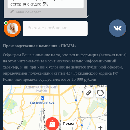
чудесного города Колумбус
Категории
сегодня скидка 5%
Личный кабинет
Введите сообщение
Производственная компания «ПКММ»
Обращаем Ваше внимание на то, что вся информация (включая цены)
на этом интернет-сайте носит исключительно информационный
характер, и ни при каких условиях не является публичной офертой,
определяемой положениями статьи 437 Гражданского кодекса РФ.
Розничная продажа осуществляется от 15 000 рублей.