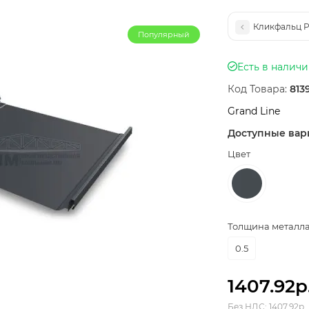
Кликфальц Pr
Популярный
Есть в налич
Код Товара:
813
Grand Line
Доступные вар
Цвет
Толщина металла,
0.5
1407.92р
Без НДС: 1407.92р.