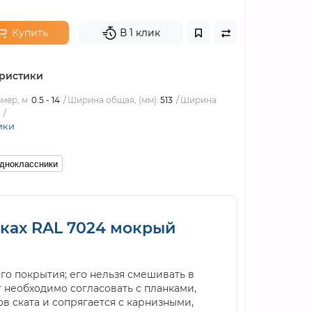
Купить
В 1 клик
ристики
мер, м
0.5 - 14
Ширина общая, (мм)
513
Ширина
ики
дноклассники
амках RAL 7024 мокрый
о покрытия; его нельзя смешивать в
 необходимо согласовать с планками,
 ската и сопрягается с карнизными,