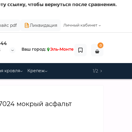
райс pdf
Ликвидация
Личный кабинет
-44
0
Ваш город:
Эль-Монте
8
я кровля
Крепеж
1/2
L 7024 мокрый асфальт