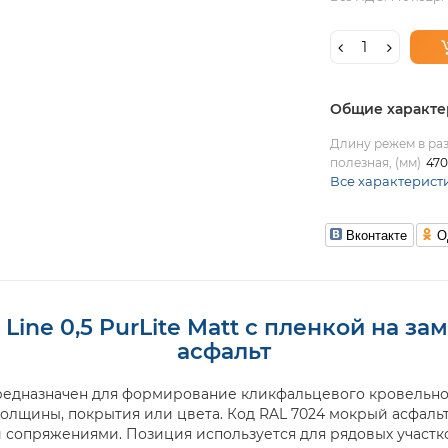
Общие характе
Длину режем в раз
полезная, (мм)
470
Все характерист
Вконтакте
О
Line 0,5 PurLite Matt с пленкой на з
асфальт
редназначен для формирование кликфальцевого кровельног
олщины, покрытия или цвета. Код RAL 7024 мокрый асфальт
опряжениями. Позиция используется для рядовых участков