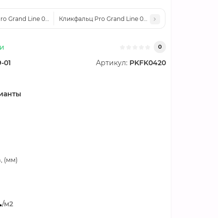
o Grand Line 0,5 PurLite Matt с пленкой на замках RAL 6005 зеленый мо
Кликфальц Pro Grand Line 0,5 PurLite Мatt RAL 702
ии
0
9-01
Артикул:
PKFK0420
ианты
 (мм)
.
/м2