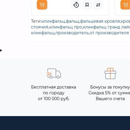
Теги:
кликфальц
,
фальц
,
фальцевая кровля
,
кро
стоячий
,
кликфальц про
,
кликфальц гранд лай
кликфальц
,
производитель
,
от производителя
Бесплатная доставка
Бонусы за покупку
по городу
Скидка 5% от сумм
от 100 000 руб.
Вашего счета