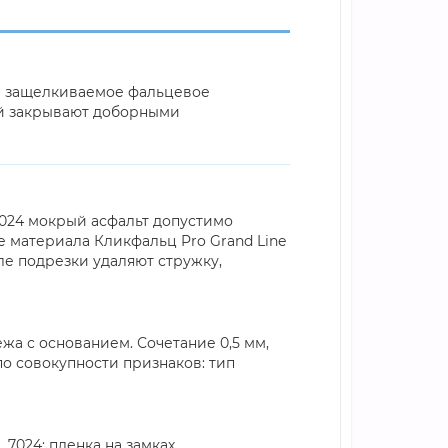
она защелкиваемое фальцевое
ий закрывают доборными
 7024 мокрый асфальт допустимо
е материала Кликфальц Pro Grand Line
е подрезки удаляют стружку,
а с основанием. Сочетание 0,5 мм,
по совокупности признаков: тип
 7024; пленка на замках