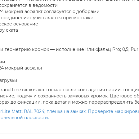
 сохраняется в ведомости
024 мокрый асфальт согласуется с доборами
 соединение» учитывается при монтаже
еское основание
ру ската
и геометрию кромок — исполнение Кликфальц Pro; 0,5; PurLi
ии
024 мокрый асфальт
згрузки
rand Line включают только после совпадения серии, толщин
нение, подачу и сохранность замковых кромок. Цветовое о
орах до фиксации, пока детали можно перераспределить бе
rLite Matt; RAL 7024; пленка на замках: Проверьте маркиров
ровельной плоскости.