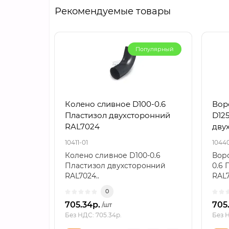
Рекомендуемые товары
Популярный
Колено сливное D100-0.6
Вор
Пластизол двухсторонний
D125
RAL7024
дву
10411-01
1044
Колено сливное D100-0.6
Воро
Пластизол двухсторонний
0.6 
RAL7024..
RAL7
0
705.34р.
705
/шт
Без НДС: 705.34р.
Без Н