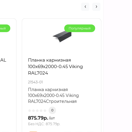
ный
Популярный
RAL
Планка карнизная
Планка
100х69х2000-0.45 Viking
верхняя
RAL7024
Полиэст
21543-01
21985-01
Планка карнизная
Планка 
100х69х2000-0.45 Viking
140х90х2
RAL7024Строительная
RAL7024
задачаНужно оформить
примыка
0
карнизный с..
875.79р.
766.86р
/шт
Без НДС: 875.79р.
Без НДС: 7