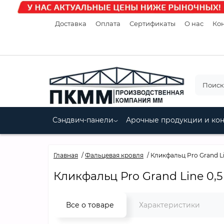
Доставка
Оплата
Сертификаты
О нас
Кон
Сэндвич-панели
Арочные продукции и ко
Главная
Фальцевая кровля
Кликфальц Pro Grand Li
Кликфальц Pro Grand Line 0,5
Все о товаре
Характеристики