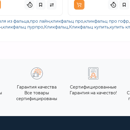
вля из фальца
,
про лайн
,
кликфальц про
,
кликфальц про гофр
,
н
,
кликфальц пурпро
,
Кликфальц
,
Кликфальц купить
,
купить к
Гарантия качества
Сертифицированные
ы
Все товары
Гарантия на качество!
С
сертифицированы