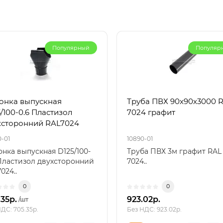
Популярный
Популяр
онка выпускная
Труба ПВХ 90х90х3000 
/100-0.6 Пластизол
7024 графит
хсторонний RAL7024
0-01
10890-01
нка выпускная D125/100-
Труба ПВХ 3м графит RAL
Пластизол двухсторонний
7024..
024..
0
0
.35р.
923.02р.
/шт
ДС: 705.35р.
Без НДС: 923.02р.