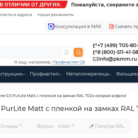
такты и адреса
Наши реквизиты
Консультация в MAX
Скачать п
+7 (499) 705-80
8 (800)-511-41-5
info@pkmm.ru
Я ищу, например,
Профнастил С8
нструкции
Профнастил
Металлочерепица
Фальцева
ne 0,5 PurLite Matt с пленкой на замках RAL 7024 мокрый асфальт
 PurLite Matt с пленкой на замках RA
0
0
Отзывы
Вопрос - ответ
Палитра RAL