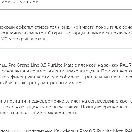
щими элементами.
 мокрый асфальт относится к видимой части покрытия, а з
е смежных элементов. Открытые торцы и линии сопряжен
7024 мокрый асфальт.
 Pro Grand Line 0,5 PurLite Matt с пленкой на замках RAL
 основания и совместимости замкового узла. При установк
атем фиксируют картину и собирают продольный шов. Посл
тый участок предусмотренным узлом.
ию позиции и одновременно влияет на согласование крепеж
ьт сохраняют единым во всей заявке. Позицию сравнивают 
 цвет и исполнение замковой зоны.
озиции — исполнение Кликфальц Pro; 0,5; PurLite Matt; RAL