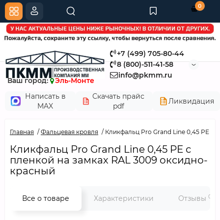
0
+7 (499) 705-80-44
8 (800)-511-41-58
info@pkmm.ru
Ваш город:
Эль-Монте
Написать в
Скачать прайс
Ликвидация
MAX
pdf
Главная
Фальцевая кровля
Кликфальц Pro Grand Line 0,45 PE с
Кликфальц Pro Grand Line 0,45 PE с
пленкой на замках RAL 3009 оксидно-
красный
0
Все о товаре
Характеристики
Отзывы