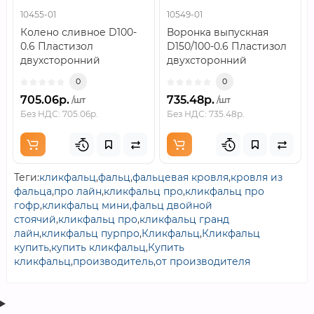
10455-01
10549-01
Колено сливное D100-
Воронка выпускная
0.6 Пластизол
D150/100-0.6 Пластизол
двухсторонний
двухсторонний
RAL3005..
RAL3005..
0
0
705.06р.
735.48р.
/шт
/шт
Без НДС: 705.06р.
Без НДС: 735.48р.
Теги:
кликфальц
,
фальц
,
фальцевая кровля
,
кровля из
фальца
,
про лайн
,
кликфальц про
,
кликфальц про
гофр
,
кликфальц мини
,
фальц двойной
стоячий
,
кликфальц про
,
кликфальц гранд
лайн
,
кликфальц пурпро
,
Кликфальц
,
Кликфальц
купить
,
купить кликфальц
,
Купить
кликфальц
,
производитель
,
от производителя