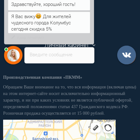
Информация
Я Вас вижу
Для жителей
чудесного города Колумбус
Категории
сегодня скидка 5%
Личный кабинет
Введите сообщение
Производственная компания «ПКММ»
Обращаем Ваше внимание на то, что вся информация (включая цены)
на этом интернет-сайте носит исключительно информационный
характер, и ни при каких условиях не является публичной офертой,
определяемой положениями статьи 437 Гражданского кодекса РФ.
Розничная продажа осуществляется от 15 000 рублей.