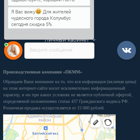
Информация
Я Вас вижу
Для жителей
чудесного города Колумбус
Категории
сегодня скидка 5%
Личный кабинет
Введите сообщение
Производственная компания «ПКММ»
Обращаем Ваше внимание на то, что вся информация (включая цены)
на этом интернет-сайте носит исключительно информационный
характер, и ни при каких условиях не является публичной офертой,
определяемой положениями статьи 437 Гражданского кодекса РФ.
Розничная продажа осуществляется от 15 000 рублей.