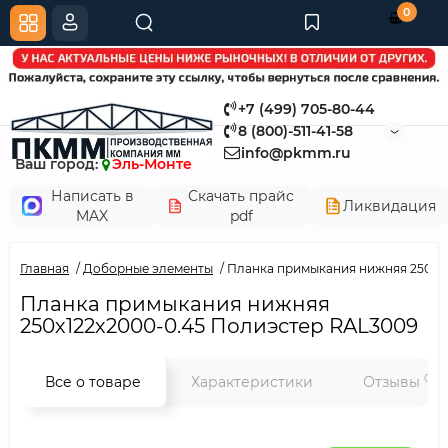
0
+7 (499) 705-80-44
8 (800)-511-41-58
info@pkmm.ru
Ваш город:
Эль-Монте
Написать в
Скачать прайс
Ликвидация
MAX
pdf
Главная
Доборные элементы
Планка примыкания нижняя 250х12
Планка примыкания нижняя
250х122х2000-0.45 Полиэстер RAL3009
0
Все о товаре
Характеристики
Отзывы