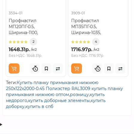
3534-01
3909-01
Профнастил
Профнастил
МП20ПГ-0.5,
МП35ПГ-0.5,
Ширина-1100,
Ширина-1035,
Полиэстер
Полиэстер RAL3009Как
2
4
RAL3009Профнастил
устроен
1648.31р.
1716.97р.
/м2
/м2
МП20ПГ-0.5,
материалМатериал
Без НДС: 1648.31р.
Без НДС: 1716.97р.
Ширина-1100, Полиэ..
представляет..
Теги:
Купить планку примыкания нижнюю
250х122х2000-0.45 Полиэстер RAL3009 купить планку
примыкания нижнюю оптом
,
розницу
,
купить
недорого
,
купить доборные элементы
,
купить
доборку
,
купить в спб