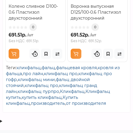
Колено сливное D100-
Воронка выпускная
0.6 Пластизол
D125/100-0.6 Пластизол
двухсторонний
двухсторонний
RAL8017..
RAL8017..
0
0
691.51р.
691.52р.
/шт
/шт
Без НДС: 691.51р.
Без НДС: 691.52р.
Теги:
кликфальц
,
фальц
,
фальцевая кровля
,
кровля из
фальца
,
про лайн
,
кликфальц про
,
кликфальц про
гофр
,
кликфальц мини
,
фальц двойной
стоячий
,
кликфальц про
,
кликфальц гранд
лайн
,
кликфальц пурпро
,
Кликфальц
,
Кликфальц
купить
,
купить кликфальц
,
Купить
кликфальц
,
производитель
,
от производителя