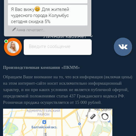
Я Вас вижу
Для жителей
Информация
чудесного города Колумбус
сегодня скидка 5%
Категории
Анна
печатает...
Личный кабинет
Введите сообщение
Производственная компания «ПКММ»
Обращаем Ваше внимание на то, что вся информация (включая цены)
на этом интернет-сайте носит исключительно информационный
характер, и ни при каких условиях не является публичной офертой,
определяемой положениями статьи 437 Гражданского кодекса РФ.
Розничная продажа осуществляется от 15 000 рублей.