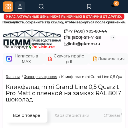
0
+7 (499) 705-80-44
8 (800)-511-41-58
info@pkmm.ru
Ваш город:
Эль-Монте
Написать в
Скачать прайс
Ликвидация
MAX
pdf
Главная
Фальцевая кровля
Кликфальц mini Grand Line 0,5 Quarz
Кликфальц mini Grand Line 0,5 Quarzit
Pro Matt с пленкой на замках RAL 8017
шоколад
0
Все о товаре
Характеристики
Отзывы