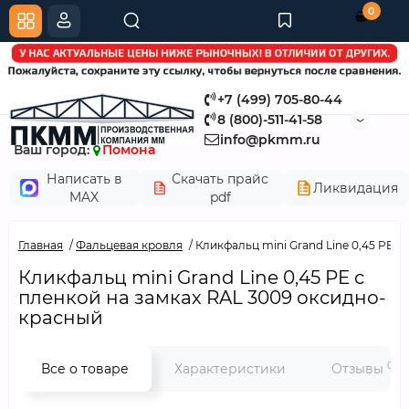
0
+7 (499) 705-80-44
8 (800)-511-41-58
info@pkmm.ru
Ваш город:
Помона
Написать в
Скачать прайс
Ликвидация
MAX
pdf
Главная
Фальцевая кровля
Кликфальц mini Grand Line 0,45 PE 
Кликфальц mini Grand Line 0,45 PE с
пленкой на замках RAL 3009 оксидно-
красный
0
Все о товаре
Характеристики
Отзывы