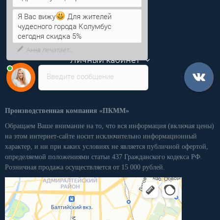
Информация
Я Вас вижу
Для жителей
чудесного города Колумбус
Категории
сегодня скидка 5%
Личный кабинет
Введите сообщение
Производственная компания «ПКММ»
Обращаем Ваше внимание на то, что вся информация (включая цены)
на этом интернет-сайте носит исключительно информационный
характер, и ни при каких условиях не является публичной офертой,
определяемой положениями статьи 437 Гражданского кодекса РФ.
Розничная продажа осуществляется от 15 000 рублей.