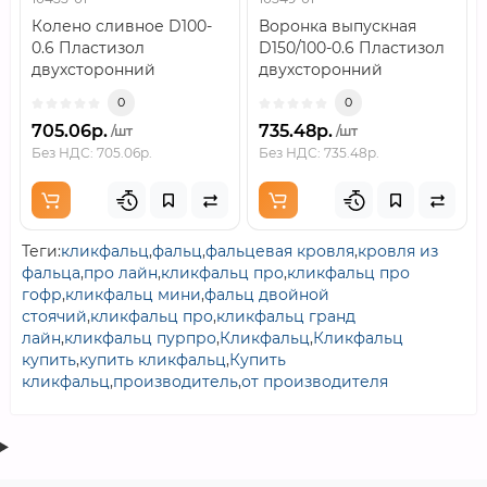
Колено сливное D100-
Воронка выпускная
0.6 Пластизол
D150/100-0.6 Пластизол
двухсторонний
двухсторонний
RAL3005..
RAL3005..
0
0
705.06р.
735.48р.
/шт
/шт
Без НДС: 705.06р.
Без НДС: 735.48р.
Теги:
кликфальц
,
фальц
,
фальцевая кровля
,
кровля из
фальца
,
про лайн
,
кликфальц про
,
кликфальц про
гофр
,
кликфальц мини
,
фальц двойной
стоячий
,
кликфальц про
,
кликфальц гранд
лайн
,
кликфальц пурпро
,
Кликфальц
,
Кликфальц
купить
,
купить кликфальц
,
Купить
кликфальц
,
производитель
,
от производителя