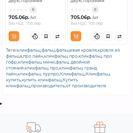
двухсторонний
двухсторонний
RAL7024..
RAL7024..
0
0
705.06р.
705.06р.
/шт
/шт
Без НДС: 705.06р.
Без НДС: 705.06р.
Теги:
кликфальц
,
фальц
,
фальцевая кровля
,
кровля из
фальца
,
про лайн
,
кликфальц про
,
кликфальц про
гофр
,
кликфальц мини
,
фальц двойной
стоячий
,
кликфальц про
,
кликфальц гранд
лайн
,
кликфальц пурпро
,
Кликфальц
,
Кликфальц
купить
,
купить кликфальц
,
Купить
кликфальц
,
производитель
,
от производителя