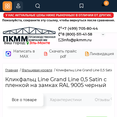
0
+7 (499) 705-80-44
8 (800)-511-41-58
info@pkmm.ru
Ваш город:
Эль-Монте
Написать в
Скачать прайс
Ликвидация
MAX
pdf
Главная
Фальцевая кровля
Кликфальц Line Grand Line 0,5 Satin 
Кликфальц Line Grand Line 0,5 Satin с
пленкой на замках RAL 9005 черный
0
Все о товаре
Характеристики
Отзывы