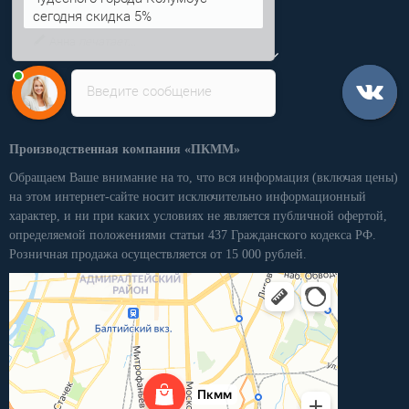
чудесного города Колумбус
Категории
сегодня скидка 5%
Личный кабинет
Введите сообщение
Производственная компания «ПКММ»
Обращаем Ваше внимание на то, что вся информация (включая цены)
на этом интернет-сайте носит исключительно информационный
характер, и ни при каких условиях не является публичной офертой,
определяемой положениями статьи 437 Гражданского кодекса РФ.
Розничная продажа осуществляется от 15 000 рублей.