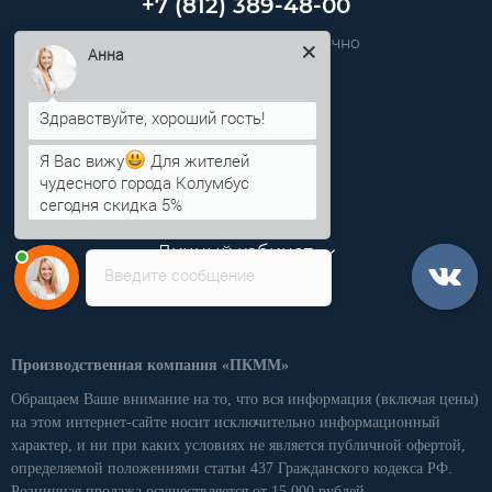
+7 (812) 389-48-00
Звоните нам круглосуточно
Анна
info@pkmm.ru
Информация
Я Вас вижу
Для жителей
чудесного города Колумбус
сегодня скидка 5%
Категории
Личный кабинет
Введите сообщение
Производственная компания «ПКММ»
Обращаем Ваше внимание на то, что вся информация (включая цены)
на этом интернет-сайте носит исключительно информационный
характер, и ни при каких условиях не является публичной офертой,
определяемой положениями статьи 437 Гражданского кодекса РФ.
Розничная продажа осуществляется от 15 000 рублей.