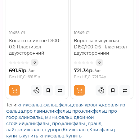
10455-01
10549-01
Колено сливное D100-
Воронка выпускная
0.6 Пластизол
D150/100-0.6 Пластизол
двухсторонний
двухсторонний
RAL3005..
RAL3005..
0
0
691.51р.
721.34р.
/шт
/шт
Без НДС: 691.51р.
Без НДС: 721.34р.
Теги:
кликфальц
,
фальц
,
фальцевая кровля
,
кровля из
фальца
,
про лайн
,
кликфальц про
,
кликфальц про
гофр
,
кликфальц мини
,
фальц двойной
стоячий
,
кликфальц про
,
кликфальц гранд
лайн
,
кликфальц пурпро
,
Кликфальц
,
Кликфальц
купить
,
купить кликфальц
,
Купить