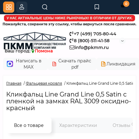
0
+7 (499) 705-80-44
8 (800)-511-41-58
info@pkmm.ru
Ваш город:
Помона
Написать в
Скачать прайс
Ликвидация
MAX
pdf
Главная
Фальцевая кровля
Кликфальц Line Grand Line 0,5 Satin
Кликфальц Line Grand Line 0,5 Satin с
пленкой на замках RAL 3009 оксидно-
красный
0
Все о товаре
Характеристики
Отзывы