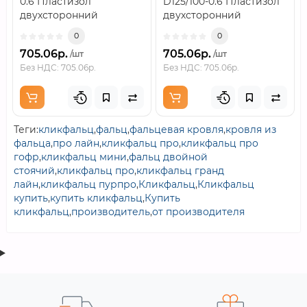
0.6 Пластизол
D125/100-0.6 Пластизол
двухсторонний
двухсторонний
RAL8017..
RAL8017..
0
0
705.06р.
705.06р.
/шт
/шт
Без НДС: 705.06р.
Без НДС: 705.06р.
Теги:
кликфальц
,
фальц
,
фальцевая кровля
,
кровля из
фальца
,
про лайн
,
кликфальц про
,
кликфальц про
гофр
,
кликфальц мини
,
фальц двойной
стоячий
,
кликфальц про
,
кликфальц гранд
лайн
,
кликфальц пурпро
,
Кликфальц
,
Кликфальц
купить
,
купить кликфальц
,
Купить
кликфальц
,
производитель
,
от производителя