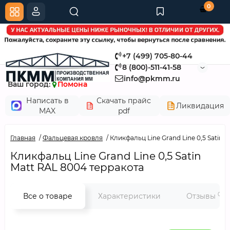
0
+7 (499) 705-80-44
8 (800)-511-41-58
info@pkmm.ru
Ваш город:
Помона
Написать в
Скачать прайс
Ликвидация
MAX
pdf
Главная
Фальцевая кровля
Кликфальц Line Grand Line 0,5 Satin 
Кликфальц Line Grand Line 0,5 Satin
Мatt RAL 8004 терракота
0
Все о товаре
Характеристики
Отзывы