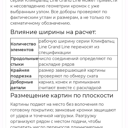
серии Кликфальц Line Grand Line может привести
к несовпадению геометрии кромок с уже
выбранным узлом. Все доборы проверяют по
фактическим углам и размерам, а не только по
схематичному обозначению.
Влияние ширины на расчет:
рабочую ширину серии Кликфальц
Количество
Line Grand Line переносят из
элементов
спецификации
Продольные
число соединений определяют по
стыки
раскладке рядов
Крайняя
размер завершающей картины
подрезка
проверяют по обмеру ската
Доборные
карниз, конек и примыкания
детали
считают вместе с раскладкой
Размещение картин по плоскости
Картины подают на место без волочения по
готовому покрытию; замковые кромки защищают
от удара и точечной нагрузки. Разгрузку
организуют рядом с местом подачи, чтобы
сократить число переносов длинномерных