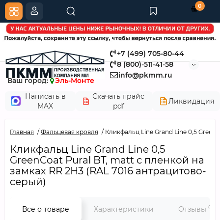
0
+7 (499) 705-80-44
8 (800)-511-41-58
info@pkmm.ru
Ваш город:
Эль-Монте
Написать в
Скачать прайс
Ликвидация
MAX
pdf
Главная
Фальцевая кровля
Кликфальц Line Grand Line 0,5 Green
Кликфальц Line Grand Line 0,5
GreenCoat Pural BT, matt с пленкой на
замках RR 2Н3 (RAL 7016 антрацитово-
серый)
0
Все о товаре
Характеристики
Отзывы