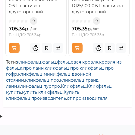
0.6 Пластизол
D125/100-0.6 Пластизол
двухсторонний
двухсторонний
RAL7024..
RAL7024..
0
0
705.34р.
705.35р.
/шт
/шт
Без НДС: 705.34р.
Без НДС: 705.35р.
Теги:
кликфальц
,
фальц
,
фальцевая кровля
,
кровля из
фальца
,
про лайн
,
кликфальц про
,
кликфальц про
гофр
,
кликфальц мини
,
фальц двойной
стоячий
,
кликфальц про
,
кликфальц гранд
лайн
,
кликфальц пурпро
,
Кликфальц
,
Кликфальц
купить
,
купить кликфальц
,
Купить
кликфальц
,
производитель
,
от производителя