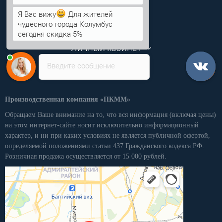
Информация
Я Вас вижу
Для жителей
чудесного города Колумбус
Категории
сегодня скидка 5%
Личный кабинет
Введите сообщение
Производственная компания «ПКММ»
Обращаем Ваше внимание на то, что вся информация (включая цены)
на этом интернет-сайте носит исключительно информационный
характер, и ни при каких условиях не является публичной офертой,
определяемой положениями статьи 437 Гражданского кодекса РФ.
Розничная продажа осуществляется от 15 000 рублей.