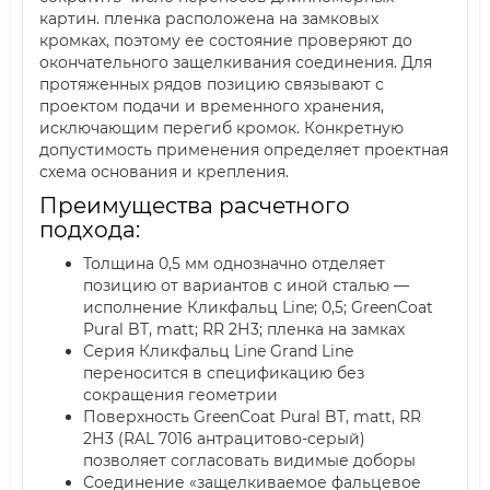
картин. пленка расположена на замковых
кромках, поэтому ее состояние проверяют до
окончательного защелкивания соединения. Для
протяженных рядов позицию связывают с
проектом подачи и временного хранения,
исключающим перегиб кромок. Конкретную
допустимость применения определяет проектная
схема основания и крепления.
Преимущества расчетного
подхода:
Толщина 0,5 мм однозначно отделяет
позицию от вариантов с иной сталью —
исполнение Кликфальц Line; 0,5; GreenCoat
Pural BT, matt; RR 2Н3; пленка на замках
Серия Кликфальц Line Grand Line
переносится в спецификацию без
сокращения геометрии
Поверхность GreenCoat Pural BT, matt, RR
2Н3 (RAL 7016 антрацитово-серый)
позволяет согласовать видимые доборы
Соединение «защелкиваемое фальцевое