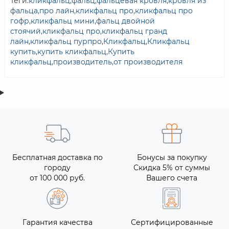
Теги:
кликфальц
,
фальц
,
фальцевая кровля
,
кровля из
фальца
,
про лайн
,
кликфальц про
,
кликфальц про
гофр
,
кликфальц мини
,
фальц двойной
стоячий
,
кликфальц про
,
кликфальц гранд
лайн
,
кликфальц пурпро
,
Кликфальц
,
Кликфальц
купить
,
купить кликфальц
,
Купить
кликфальц
,
производитель
,
от производителя
Бесплатная доставка по
Бонусы за покупку
городу
Скидка 5% от суммы
от 100 000 руб.
Вашего счета
Гарантия качества
Сертифицированные