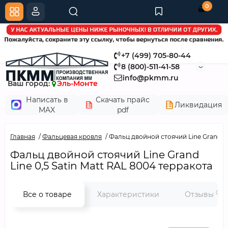
0
+7 (499) 705-80-44
8 (800)-511-41-58
info@pkmm.ru
Ваш город:
Эль-Монте
Написать в
Скачать прайс
Ликвидация
MAX
pdf
Главная
Фальцевая кровля
Фальц двойной стоячий Line Grand Li
Фальц двойной стоячий Line Grand
Line 0,5 Satin Мatt RAL 8004 терракота
0
Все о товаре
Характеристики
Отзывы