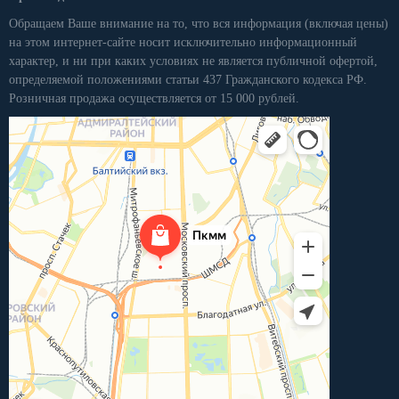
Обращаем Ваше внимание на то, что вся информация (включая цены)
на этом интернет-сайте носит исключительно информационный
характер, и ни при каких условиях не является публичной офертой,
определяемой положениями статьи 437 Гражданского кодекса РФ.
Розничная продажа осуществляется от 15 000 рублей.