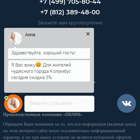
+7 (499) 705-80-44
+7 (812) 389-48-00
Звоните нам круглосуточно
info@pkmm.ru
Анна
Информация
Категории
Я Вас вижу
Для жителей
чудесного города Колумбус
Личный кабинет
сегодня скидка 5%
Введите сообщение
Производственная компания «ПКММ»
Обращаем Ваше внимание на то, что вся информация (включая цены)
на этом интернет-сайте носит исключительно информационный
характер, и ни при каких условиях не является публичной офертой,