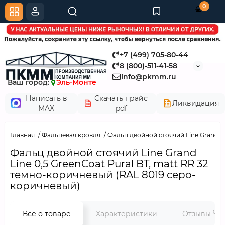
0
+7 (499) 705-80-44
8 (800)-511-41-58
info@pkmm.ru
Ваш город:
Эль-Монте
Написать в
Скачать прайс
Ликвидация
MAX
pdf
Главная
Фальцевая кровля
Фальц двойной стоячий Line Grand Li
Фальц двойной стоячий Line Grand
Line 0,5 GreenCoat Pural BT, matt RR 32
темно-коричневый (RAL 8019 серо-
коричневый)
0
Все о товаре
Характеристики
Отзывы