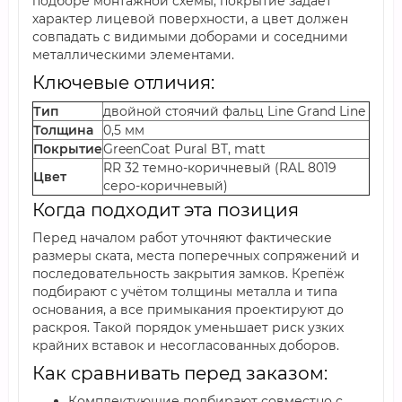
подборе монтажной схемы, покрытие задаёт
характер лицевой поверхности, а цвет должен
совпадать с видимыми доборами и соседними
металлическими элементами.
Ключевые отличия:
Тип
двойной стоячий фальц Line Grand Line
Толщина
0,5 мм
Покрытие
GreenCoat Pural BT, matt
RR 32 темно-коричневый (RAL 8019
Цвет
серо-коричневый)
Когда подходит эта позиция
Перед началом работ уточняют фактические
размеры ската, места поперечных сопряжений и
последовательность закрытия замков. Крепёж
подбирают с учётом толщины металла и типа
основания, а все примыкания проектируют до
раскроя. Такой порядок уменьшает риск узких
крайних вставок и несогласованных доборов.
Как сравнивать перед заказом:
Комплектующие подбирают совместно с