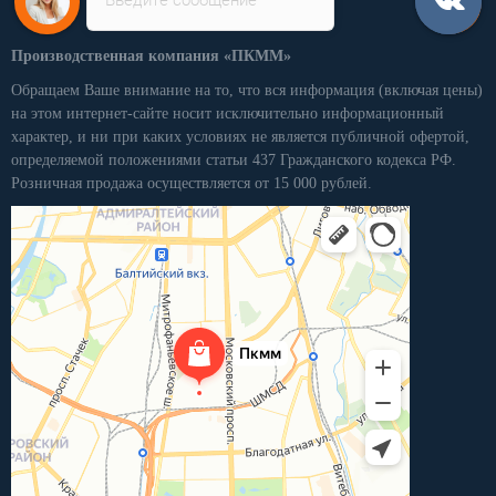
Производственная компания «ПКММ»
Обращаем Ваше внимание на то, что вся информация (включая цены)
на этом интернет-сайте носит исключительно информационный
характер, и ни при каких условиях не является публичной офертой,
определяемой положениями статьи 437 Гражданского кодекса РФ.
Розничная продажа осуществляется от 15 000 рублей.