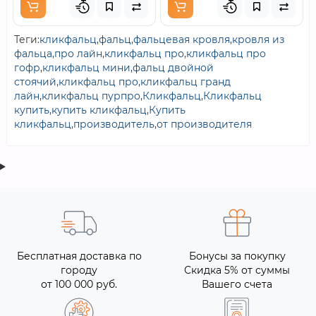
Теги:
кликфальц
,
фальц
,
фальцевая кровля
,
кровля из
фальца
,
про лайн
,
кликфальц про
,
кликфальц про
гофр
,
кликфальц мини
,
фальц двойной
стоячий
,
кликфальц про
,
кликфальц гранд
лайн
,
кликфальц пурпро
,
Кликфальц
,
Кликфальц
купить
,
купить кликфальц
,
Купить
кликфальц
,
производитель
,
от производителя
Бесплатная доставка по
Бонусы за покупку
городу
Скидка 5% от суммы
от 100 000 руб.
Вашего счета