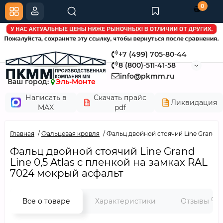
0
+7 (499) 705-80-44
8 (800)-511-41-58
info@pkmm.ru
Ваш город:
Эль-Монте
Написать в
Скачать прайс
Ликвидация
MAX
pdf
Главная
Фальцевая кровля
Фальц двойной стоячий Line Grand Li
Фальц двойной стоячий Line Grand
Line 0,5 Atlas с пленкой на замках RAL
7024 мокрый асфальт
0
Все о товаре
Характеристики
Отзывы