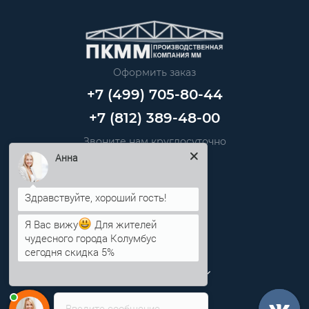
Оформить заказ
+7 (499) 705-80-44
+7 (812) 389-48-00
Звоните нам круглосуточно
info@pkmm.ru
Анна
Информация
Я Вас вижу
Для жителей
Категории
чудесного города Колумбус
сегодня скидка 5%
Личный кабинет
Введите сообщение