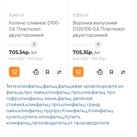
10347-01
10350-01
Колено сливное D100-
Воронка выпускная
0.6 Пластизол
D125/100-0.6 Пластизол
двухсторонний
двухсторонний
RAL8017..
RAL8017..
0
0
705.34р.
705.35р.
/шт
/шт
Без НДС: 705.34р.
Без НДС: 705.35р.
Теги:
кликфальц
,
фальц
,
фальцевая кровля
,
кровля из
фальца
,
про лайн
,
кликфальц про
,
кликфальц про
гофр
,
кликфальц мини
,
фальц двойной
стоячий
,
кликфальц про
,
кликфальц гранд
лайн
,
кликфальц пурпро
,
Кликфальц
,
Кликфальц
купить
,
купить кликфальц
,
Купить
кликфальц
,
производитель
,
от производителя