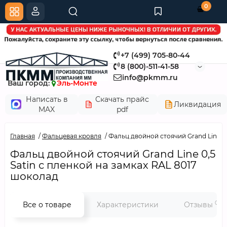
0
+7 (499) 705-80-44
8 (800)-511-41-58
info@pkmm.ru
Ваш город:
Эль-Монте
Написать в
Скачать прайс
Ликвидация
MAX
pdf
Главная
Фальцевая кровля
Фальц двойной стоячий Grand Line 0,
Фальц двойной стоячий Grand Line 0,5
Satin с пленкой на замках RAL 8017
шоколад
0
Все о товаре
Характеристики
Отзывы