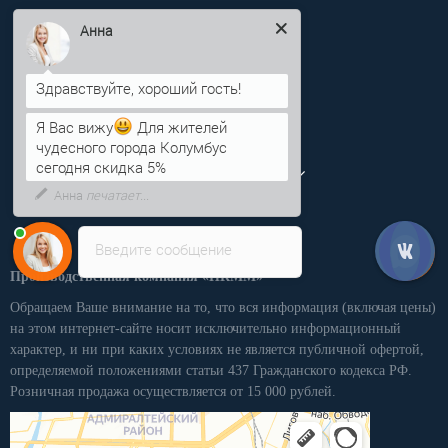
info@pkmm.ru
Анна
Информация
Категории
Я Вас вижу
Для жителей
чудесного города Колумбус
Личный кабинет
сегодня скидка 5%
Введите сообщение
Производственная компания «ПКММ»
Обращаем Ваше внимание на то, что вся информация (включая цены)
на этом интернет-сайте носит исключительно информационный
характер, и ни при каких условиях не является публичной офертой,
определяемой положениями статьи 437 Гражданского кодекса РФ.
Розничная продажа осуществляется от 15 000 рублей.