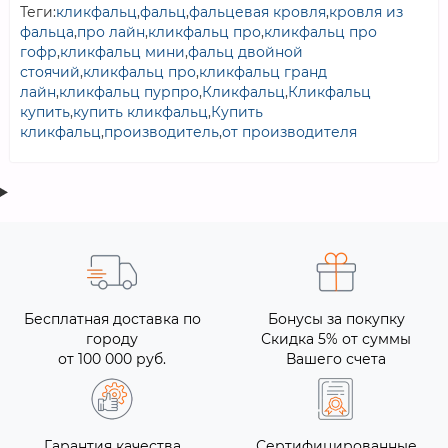
Теги:
кликфальц
,
фальц
,
фальцевая кровля
,
кровля из
фальца
,
про лайн
,
кликфальц про
,
кликфальц про
гофр
,
кликфальц мини
,
фальц двойной
стоячий
,
кликфальц про
,
кликфальц гранд
лайн
,
кликфальц пурпро
,
Кликфальц
,
Кликфальц
купить
,
купить кликфальц
,
Купить
кликфальц
,
производитель
,
от производителя
Бесплатная доставка по
Бонусы за покупку
городу
Скидка 5% от суммы
от 100 000 руб.
Вашего счета
Гарантия качества
Сертифицированные