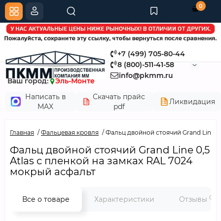
0
+7 (499) 705-80-44
8 (800)-511-41-58
info@pkmm.ru
Ваш город:
Эль-Монте
Написать в
Скачать прайс
Ликвидация
MAX
pdf
Главная
Фальцевая кровля
Фальц двойной стоячий Grand Line 0,
Фальц двойной стоячий Grand Line 0,5
Atlas с пленкой на замках RAL 7024
мокрый асфальт
0
Все о товаре
Характеристики
Отзывы