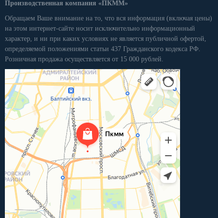
Производственная компания «ПКММ»
Обращаем Ваше внимание на то, что вся информация (включая цены)
на этом интернет-сайте носит исключительно информационный
характер, и ни при каких условиях не является публичной офертой,
определяемой положениями статьи 437 Гражданского кодекса РФ.
Розничная продажа осуществляется от 15 000 рублей.