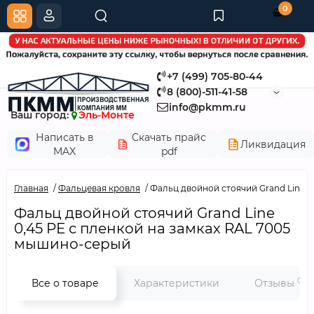
0
+7 (499) 705-80-44
8 (800)-511-41-58
info@pkmm.ru
Ваш город:
Эль-Монте
Написать в
Скачать прайс
Ликвидация
MAX
pdf
Главная
Фальцевая кровля
Фальц двойной стоячий Grand Line 0
Фальц двойной стоячий Grand Line
0,45 PE с пленкой на замках RAL 7005
мышино-серый
0
Все о товаре
Характеристики
Отзывы