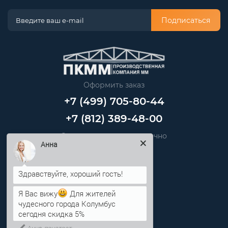
Подписаться
Оформить заказ
+7 (499) 705-80-44
+7 (812) 389-48-00
Звоните нам круглосуточно
Анна
info@pkmm.ru
Информация
Я Вас вижу
Для жителей
чудесного города Колумбус
Категории
сегодня скидка 5%
Анна
печатает...