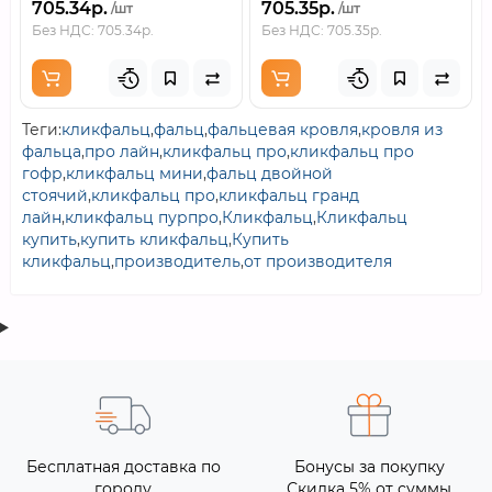
705.34р.
705.35р.
/шт
/шт
Без НДС: 705.34р.
Без НДС: 705.35р.
Теги:
кликфальц
,
фальц
,
фальцевая кровля
,
кровля из
фальца
,
про лайн
,
кликфальц про
,
кликфальц про
гофр
,
кликфальц мини
,
фальц двойной
стоячий
,
кликфальц про
,
кликфальц гранд
лайн
,
кликфальц пурпро
,
Кликфальц
,
Кликфальц
купить
,
купить кликфальц
,
Купить
кликфальц
,
производитель
,
от производителя
Бесплатная доставка по
Бонусы за покупку
городу
Скидка 5% от суммы