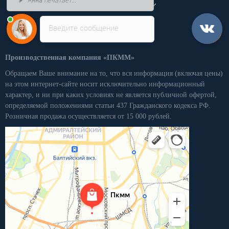
Личный кабинет
Введите сообщение
Производственная компания «ПКММ»
Обращаем Ваше внимание на то, что вся информация (включая цены)
на этом интернет-сайте носит исключительно информационный
характер, и ни при каких условиях не является публичной офертой,
определяемой положениями статьи 437 Гражданского кодекса РФ.
Розничная продажа осуществляется от 15 000 рублей.