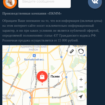
Введите сообщение
Производственная компания «ПКММ»
Обращаем Ваше внимание на то, что вся информация (включая цены)
на этом интернет-сайте носит исключительно информационный
характер, и ни при каких условиях не является публичной офертой,
определяемой положениями статьи 437 Гражданского кодекса РФ.
Розничная продажа осуществляется от 15 000 рублей.