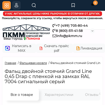
0
+7 (499) 705-80-44
8 (800)-511-41-58
info@pkmm.ru
Ваш город:
Помона
Написать в
Скачать прайс
Ликвидация
MAX
pdf
Главная
Фальцевая кровля
Фальц двойной стоячий Grand Line 0
Фальц двойной стоячий Grand Line
0,45 Drap с пленкой на замках RAL
7004 сигнальный серый
0
Все о товаре
Характеристики
Отзывы