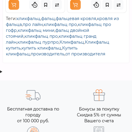
Теги:
кликфальц
,
фальц
,
фальцевая кровля
,
кровля из
фальца
,
про лайн
,
кликфальц про
,
кликфальц про
гофр
,
кликфальц мини
,
фальц двойной
стоячий
,
кликфальц про
,
кликфальц гранд
лайн
,
кликфальц пурпро
,
Кликфальц
,
Кликфальц
купить
,
купить кликфальц
,
Купить
кликфальц
,
производитель
,
от производителя
Бесплатная доставка по
Бонусы за покупку
городу
Скидка 5% от суммы
от 100 000 руб.
Вашего счета