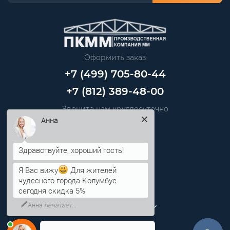
Оформить заказ
+7 (499) 705-80-44
+7 (812) 389-48-00
Звоните нам круглосуточно
info@pkmm.ru
Анна
Информация
Я Вас вижу
Для жителей
Категории
чудесного города Колумбус
сегодня скидка 5%
Личный кабинет